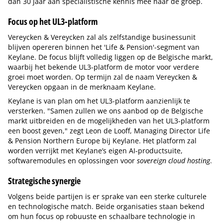
dan 30 jaar aan specialistische kennis mee naar de groep.
Focus op het UL3-platform
Vereycken & Vereycken zal als zelfstandige businessunit
blijven opereren binnen het 'Life & Pension'-segment van
Keylane. De focus blijft volledig liggen op de Belgische markt,
waarbij het bekende UL3-platform de motor voor verdere
groei moet worden. Op termijn zal de naam Vereycken &
Vereycken opgaan in de merknaam Keylane.
Keylane is van plan om het UL3-platform aanzienlijk te
versterken. "Samen zullen we ons aanbod op de Belgische
markt uitbreiden en de mogelijkheden van het UL3-platform
een boost geven," zegt Leon de Looff, Managing Director Life
& Pension Northern Europe bij Keylane. Het platform zal
worden verrijkt met Keylane’s eigen AI-productsuite,
softwaremodules en oplossingen voor
sovereign cloud hosting
.
Strategische synergie
Volgens beide partijen is er sprake van een sterke culturele
en technologische match. Beide organisaties staan bekend
om hun focus op robuuste en schaalbare technologie in