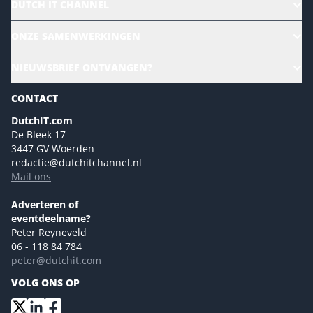
DUTCH IT CHANNEL
Alle evenementen
ONZE SAMENWERKINGEN
Ons team
CloudLunch
NIEUWSBRIEF ONTVANGEN?
Homepage
Gartner
Magazines
CONTACT
NL Digital
Colofon
DutchIT.com
Marketingmogelijkheden 2026
De Bleek 17
Eventmogelijkheden 2026
3447 GV Woerden
redactie@dutchitchannel.nl
Advertising opportunities 2026 ENG
Mail ons
Event opportunities 2026 ENG
Versturen
Adverteren of
eventdeelname?
Peter Reyneveld
06 - 118 84 784
peter@dutchit.com
VOLG ONS OP