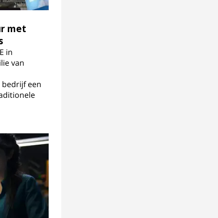
ur met
s
E in
lie van
bedrijf een
aditionele