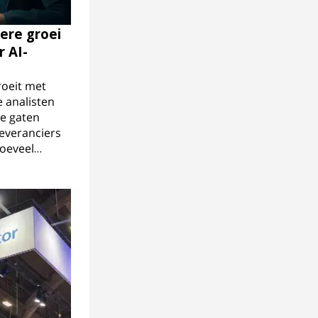
ere groei
r AI-
roeit met
e analisten
de gaten
leveranciers
hoeveel…