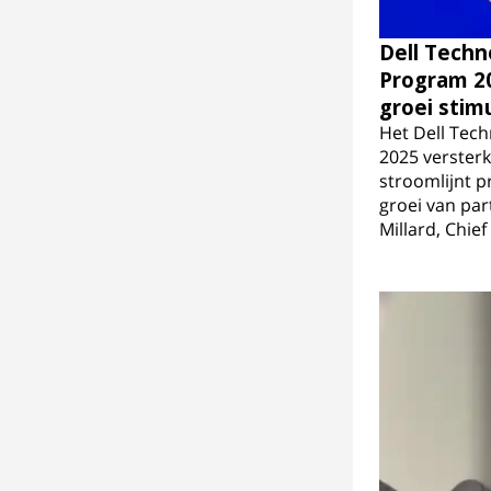
Dell Techn
Program 2
groei stim
Het Dell Tec
2025 verster
stroomlijnt 
groei van part
Millard, Chief