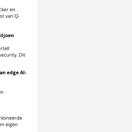
cker en
st van Q-
iljoen
rtell
ecurity. Dit
an edge AI-
t
in
ombineerde
en eigen