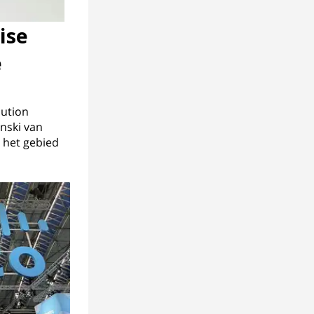
ise
e
lution
nski van
 het gebied