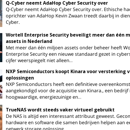
Q-Cyber neemt AdaHop Cyber Security over
Q-Cyber neemt AdaHop Cyber Security over. Ethische ha
oprichter van AdaHop Kevin Zwaan treedt daarbij in dien
Cyber.
Wortell Enterprise Security beveiligt meer dan één m
assets in Nederland
Met meer dan één miljoen assets onder beheer heeft Wo
Enterprise Security een nieuwe standaard gezet in cybers
cijfer weerspiegelt niet alleen…
NXP Semiconductors koopt Kinara voor versterking v
oplossingen
NXP Semiconductors heeft een definitieve overeenkoms
aangekondigd voor de acquisitie van Kinara., een bedrijf 
hoogwaardige, energiezuinige en…
TrueNAS wordt steeds vaker virtueel gebruikt
De NAS is altijd een interessant attribuut geweest. Gec
hardware en software die samen bedrijven helpen aan e
netwerk storage oplossing.…