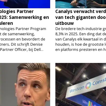
ologies Partner
Canalys verwacht verd
025: Samenwerking en
van tech giganten doo
uleren
uitbouw
hnologies Partner Program
De bredere tech-industrie g
kt de samenwerking,
8,3% in 2025. Een ding dat d
processen en bevordert de
van Canalys elk kwartaal in 
ners. Dit schrijft Denise
houden, is hoe de grootste 
 Partner Officer, bij Dell…
en platforms presteren en 