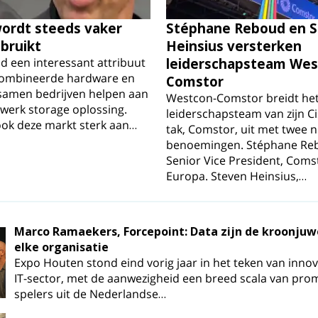
ordt steeds vaker
Stéphane Reboud en 
ebruikt
Heinsius versterken
ijd een interessant attribuut
leiderschapsteam Wes
combineerde hardware en
Comstor
 samen bedrijven helpen aan
Westcon-Comstor breidt he
werk storage oplossing.
leiderschapsteam van zijn C
ook deze markt sterk aan…
tak, Comstor, uit met twee 
benoemingen. Stéphane Re
Senior Vice President, Comst
Europa. Steven Heinsius,…
Marco Ramaekers, Forcepoint: Data zijn de kroonjuw
elke organisatie
Expo Houten stond eind vorig jaar in het teken van innov
IT-sector, met de aanwezigheid een breed scala van pro
spelers uit de Nederlandse…