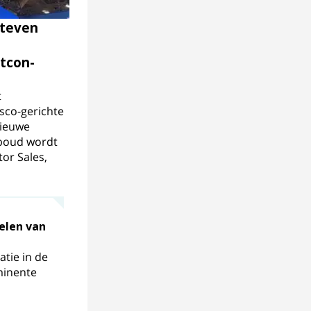
Steven
tcon-
t
isco-gerichte
nieuwe
boud wordt
or Sales,
elen van
atie in de
minente