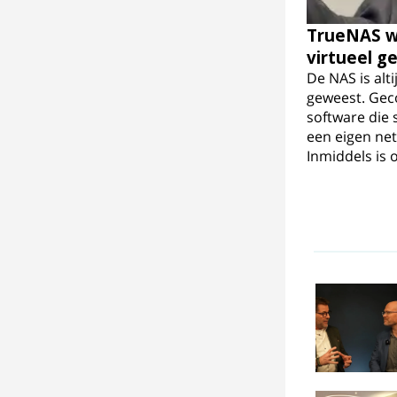
TrueNAS w
virtueel g
De NAS is alt
geweest. Ge
software die
een eigen net
Inmiddels is 