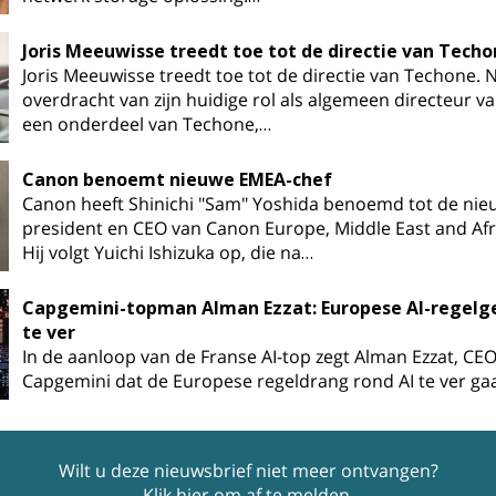
Joris Meeuwisse treedt toe tot de directie van Tech
Joris Meeuwisse treedt toe tot de directie van Techone. 
overdracht van zijn huidige rol als algemeen directeur va
een onderdeel van Techone,…
Canon benoemt nieuwe EMEA-chef
Canon heeft Shinichi "Sam" Yoshida benoemd tot de nie
president en CEO van Canon Europe, Middle East and Afr
Hij volgt Yuichi Ishizuka op, die na…
Capgemini-topman Alman Ezzat: Europese AI-regelg
te ver
In de aanloop van de Franse AI-top zegt Alman Ezzat, CE
Capgemini dat de Europese regeldrang rond AI te ver gaa
Wilt u deze nieuwsbrief niet meer ontvangen?
Klik hier om af te melden
.