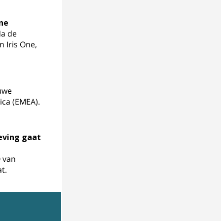
one
Na de
n Iris One,
uwe
ica (EMEA).
eving gaat
O van
t.