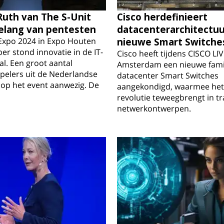
Ruth van The S-Unit
Cisco herdefinieert
elang van pentesten
datacenterarchitectu
Expo 2024 in Expo Houten
nieuwe Smart Switche
r stond innovatie in de IT-
Cisco heeft tijdens CISCO LIV
al. Een groot aantal
Amsterdam een nieuwe fami
pelers uit de Nederlandse
datacenter Smart Switches
 op het event aanwezig. De
aangekondigd, waarmee het 
revolutie teweegbrengt in tr
netwerkontwerpen.