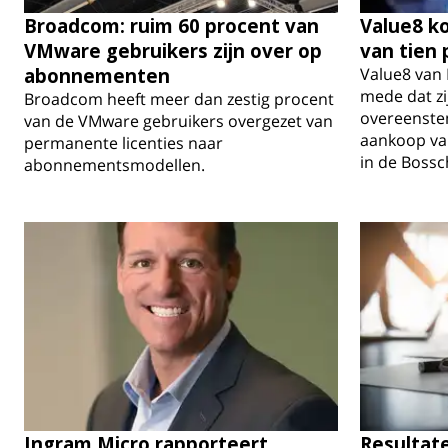
Broadcom: ruim 60 procent van
Value8 k
VMware gebruikers zijn over op
van tien 
abonnementen
Value8 van 
mede dat zij
Broadcom heeft meer dan zestig procent
overeenste
van de VMware gebruikers overgezet van
aankoop va
permanente licenties naar
in de Bossc
abonnementsmodellen.
Ingram Micro rapporteert
Resultat