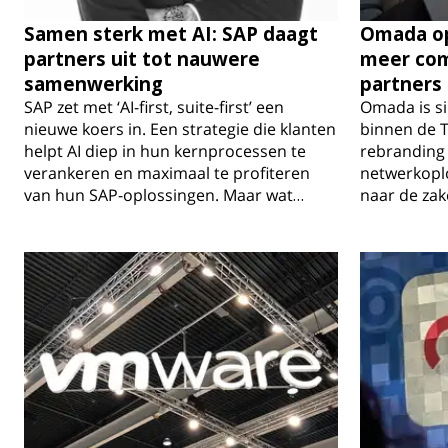
Samen sterk met AI: SAP daagt
Omada op
partners uit tot nauwere
meer com
samenwerking
partners
SAP zet met ‘AI-first, suite-first’ een
Omada is si
nieuwe koers in. Een strategie die klanten
binnen de TP
helpt AI diep in hun kernprocessen te
rebranding 
verankeren en maximaal te profiteren
netwerkoplo
van hun SAP-oplossingen. Maar wat…
naar de zak