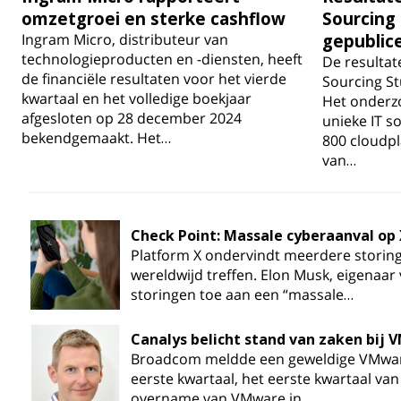
omzetgroei en sterke cashflow
Sourcing
Ingram Micro, distributeur van
gepublic
technologieproducten en -diensten, heeft
De resultat
de financiële resultaten voor het vierde
Sourcing St
kwartaal en het volledige boekjaar
Het onderz
afgesloten op 28 december 2024
unieke IT s
bekendgemaakt. Het…
800 cloudpl
van…
Check Point: Massale cyberaanval op
Platform X ondervindt meerdere storing
wereldwijd treffen. Elon Musk, eigenaar 
storingen toe aan een “massale…
Canalys belicht stand van zaken bij
Broadcom meldde een geweldige VMware-
eerste kwartaal, het eerste kwartaal van
overname van VMware in…