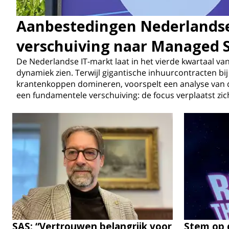
Aanbestedingen Nederlandse 
verschuiving naar Managed S
De Nederlandse IT-markt laat in het vierde kwartaal va
dynamiek zien. Terwijl gigantische inhuurcontracten b
krantenkoppen domineren, voorspelt een analyse va
een fundamentele verschuiving: de focus verplaatst zich
SAS: “Vertrouwen belangrijk voor
Stem op 