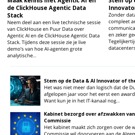
Maak kennis met Agentic AI en
Stem op 
de ClickHouse Agentic Data
Innovator
Stack
Zonder data
compleet an
Neem deel aan een live technische sessie
communicat
van ClickHouse en Puur Data over
en zeker ge
Agentic AI en de ClickHouse Agentic Data
Tegelijkert
Stack. Tijdens deze sessie zie je live
datacenter
demo’s van hoe AI-agenten grote
analytische…
Stem op de Data & AI Innovator of th
Het was niet meer dan logisch dat de D
afgelopen jaar voor het eerst een award
Want kun je in het IT-kanaal nog…
Kabinet bezorgd over afzwakken van
Commissie
Het kabinet maakt zich zorgen over de w
Commissie wil doorvoeren aan de Alge