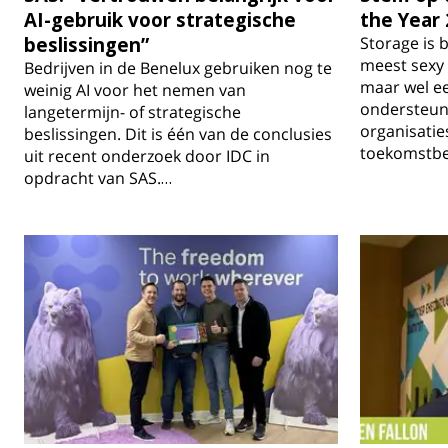
AI-gebruik voor strategische
the Year 
beslissingen”
Storage is b
meest sexy
Bedrijven in de Benelux gebruiken nog te
maar wel ee
weinig AI voor het nemen van
ondersteunt
langetermijn- of strategische
organisaties
beslissingen. Dit is één van de conclusies
toekomstbe
uit recent onderzoek door IDC in
opdracht van SAS.…