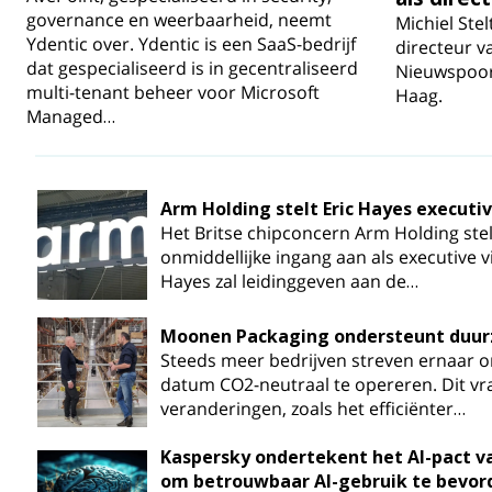
governance en weerbaarheid, neemt
Michiel Stel
Ydentic over. Ydentic is een SaaS-bedrijf
directeur v
dat gespecialiseerd is in gecentraliseerd
Nieuwspoor
multi-tenant beheer voor Microsoft
Haag.
Managed…
Arm Holding stelt Eric Hayes executi
Het Britse chipconcern Arm Holding stel
onmiddellijke ingang aan als executive v
Hayes zal leidinggeven aan de…
Moonen Packaging ondersteunt duu
Steeds meer bedrijven streven ernaar 
datum CO2-neutraal te opereren. Dit vr
veranderingen, zoals het efficiënter…
Kaspersky ondertekent het AI-pact 
om betrouwbaar AI-gebruik te bevor