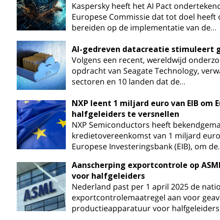
Kaspersky heeft het AI Pact ondertekend,
Europese Commissie dat tot doel heeft o
bereiden op de implementatie van de…
AI-gedreven datacreatie stimuleert 
Volgens een recent, wereldwijd onderzo
opdracht van Seagate Technology, verwac
sectoren en 10 landen dat de…
NXP leent 1 miljard euro van EIB om 
halfgeleiders te versnellen
NXP Semiconductors heeft bekendgemaa
kredietovereenkomst van 1 miljard euro
Europese Investeringsbank (EIB), om de
Aanscherping exportcontrole op ASM
voor halfgeleiders
Nederland past per 1 april 2025 de nati
exportcontrolemaatregel aan voor gea
productieapparatuur voor halfgeleiders