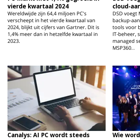
vierde kwartaal 2024
cloud-aa
Wereldwijde zijn 64,4 miljoen PC's
DSD voegt M
verscheept in het vierde kwartaal van
backup-aan
2024, blijkt uit cijfers van Gartner. Dit is
tools voor 
1,4% meer dan in hetzelfde kwartaal in
IT-beheer, 
2023.
managed ser
MSP360…
Canalys: AI PC wordt steeds
Wie word