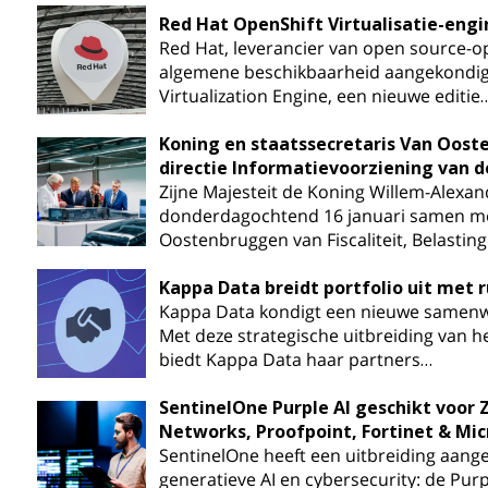
Red Hat OpenShift Virtualisatie-engi
Red Hat, leverancier van open source-op
algemene beschikbaarheid aangekondig
Virtualization Engine, een nieuwe editie
Koning en staatssecretaris Van Oos
directie Informatievoorziening van d
Zijne Majesteit de Koning Willem-Alexan
donderdagochtend 16 januari samen met
Oostenbruggen van Fiscaliteit, Belastin
Kappa Data breidt portfolio uit met 
Kappa Data kondigt een nieuwe samenw
Met deze strategische uitbreiding van he
biedt Kappa Data haar partners…
SentinelOne Purple AI geschikt voor Z
Networks, Proofpoint, Fortinet & Mic
SentinelOne heeft een uitbreiding aang
generatieve AI en cybersecurity: de Purpl