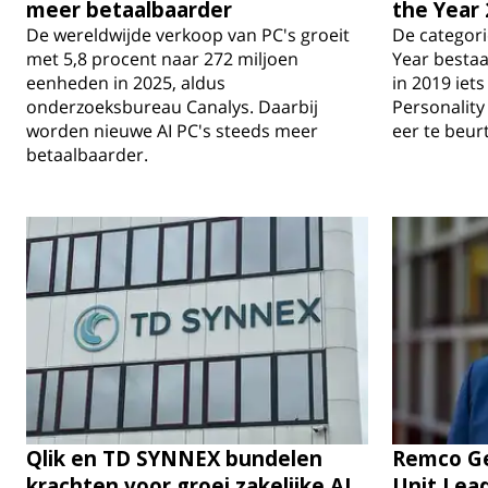
meer betaalbaarder
the Year
De wereldwijde verkoop van PC's groeit
De categor
met 5,8 procent naar 272 miljoen
Year bestaa
eenheden in 2025, aldus
in 2019 iet
onderzoeksbureau Canalys. Daarbij
Personality 
worden nieuwe AI PC's steeds meer
eer te beur
betaalbaarder.
Qlik en TD SYNNEX bundelen
Remco Ge
krachten voor groei zakelijke AI
Unit Lead