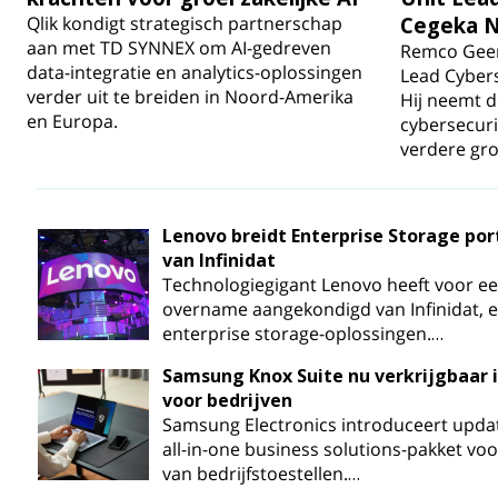
Qlik kondigt strategisch partnerschap
Cegeka N
aan met TD SYNNEX om AI-gedreven
Remco Geert
data-integratie en analytics-oplossingen
Lead Cybers
verder uit te breiden in Noord-Amerika
Hij neemt d
en Europa.
cybersecurit
verdere gro
Lenovo breidt Enterprise Storage po
van Infinidat
Technologiegigant Lenovo heeft voor e
overname aangekondigd van Infinidat, e
enterprise storage-oplossingen.…
Samsung Knox Suite nu verkrijgbaar 
voor bedrijven
Samsung Electronics introduceert updat
all-in-one business solutions-pakket vo
van bedrijfstoestellen.…