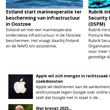
Estland start marineoperatie ter
Rubrik i
bescherming van infrastructuur
Security
in Oostzee
(DSPM)
Estland wil met een marineoperatie
Rubrik intr
onderzeese infrastructuur in de Oostzee
Posture Ma
beschermen. Het vraagt daarbij Finland
Rubrik Secu
en de NAVO om assistentie.
Organisati
voor meer i
gevoelige d
Apple wil zich mengen in rechtszaak
zoekdiensten
Apple wil deelnemen aan de aankomen
antitrustzaak tegen Google over online 
stelt dat Google niet in staat is de…
Wat brengt 2025...