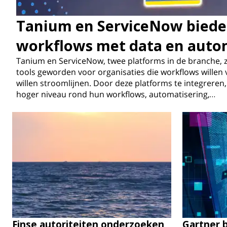
Tanium en ServiceNow bieden
workflows met data en auto
Tanium en ServiceNow, twee platforms in de branche, zi
tools geworden voor organisaties die workflows willen v
willen stroomlijnen. Door deze platforms te integreren
hoger niveau rond hun workflows, automatisering,…
Finse autoriteiten onderzoeken
Gartner b