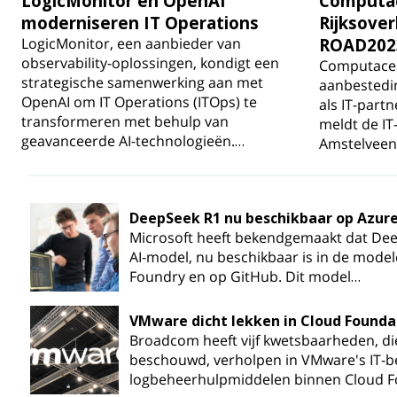
LogicMonitor en OpenAI
Computac
moderniseren IT Operations
Rijksove
LogicMonitor, een aanbieder van
ROAD202
observability-oplossingen, kondigt een
Computacen
strategische samenwerking aan met
aanbestedin
OpenAI om IT Operations (ITOps) te
als IT-partn
transformeren met behulp van
meldt de IT
geavanceerde AI-technologieën.…
Amstelveen
DeepSeek R1 nu beschikbaar op Azure
Microsoft heeft bekendgemaakt dat De
AI-model, nu beschikbaar is in de model
Foundry en op GitHub. Dit model…
VMware dicht lekken in Cloud Founda
Broadcom heeft vijf kwetsbaarheden, die
beschouwd, verholpen in VMware's IT-b
logbeheerhulpmiddelen binnen Cloud F