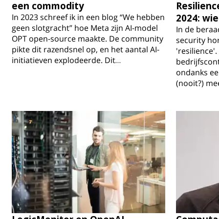
een commodity
Resilienc
In 2023 schreef ik in een blog “We hebben
2024: wie
geen slotgracht” hoe Meta zijn AI-model
In de beraa
OPT open-source maakte. De community
security ho
pikte dit razendsnel op, en het aantal AI-
'resilience
initiatieven explodeerde. Dit…
bedrijfscon
ondanks ee
(nooit?) me