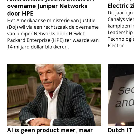
Electric 
overname Juniper Networks
Dit jaar zi
door HPE
Canalys vie
Het Amerikaanse ministerie van Justitie
kampioen i
(DoJ) wil via een rechtszaak de overname
Leadership 
van Juniper Networks door Hewlett
Technologie
Packard Enterprise (HPE) ter waarde van
Electric.
14 miljard dollar blokkeren.
AI is geen product meer, maar
Dutch IT