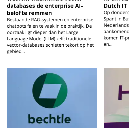
databases de enterprise AI-
Dutch IT 
belofte remmen
Op donderd
Spant in B
Bestaande RAG-systemen en enterprise
Nederlandse
chatbots falen te vaak in de praktijk. De
aankomende
oorzaak ligt dieper dan het Large
komen IT-pr
Language Model (LLM) zelf: traditionele
en…
vector-databases schieten tekort op het
gebied…