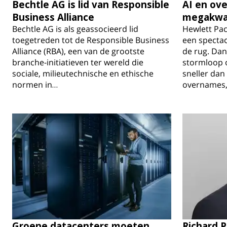
Bechtle AG is lid van Responsible
AI en ov
Business Alliance
megakwa
Bechtle AG is als geassocieerd lid
Hewlett Pac
toegetreden tot de Responsible Business
een spectac
Alliance (RBA), een van de grootste
de rug. Da
branche-initiatieven ter wereld die
stormloop o
sociale, milieutechnische en ethische
sneller dan
normen in…
overnames
Groene datacenters moeten
Richard 