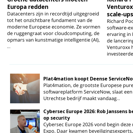
Europa redden
Venturox
Datacenters zijn in recordtijd uitgegroeid
scale-ups
tot het onzichtbare fundament van de
Richard Poo
moderne Europese economie. Ze vormen
software-ex
de ruggengraat voor cloudcomputing, de
ervaring in
opmars van kunstmatige intelligentie (AI),
de lancerin
…
Venturoxx h
investeerd
Plat4mation koopt Deense ServiceNo
Plat4mation, de grootste Europese pure
softwareplatform ServiceNow, slaat een 
Utrechtse bedrijf maakt vandaag…
Cybersec Europe 2026: Rob Janssens be
op security
Cybersec Europe 2026 vond begin deze 
Expo. Daar kwamen beveiligingsexperts,