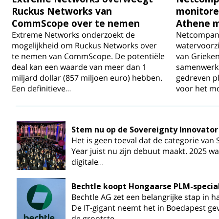
Ruckus Networks van
monitore
CommScope over te nemen
Athene m
Extreme Networks onderzoekt de
Netcompany
mogelijkheid om Ruckus Networks over
watervoorzi
te nemen van CommScope. De potentiële
van Grieke
deal kan een waarde van meer dan 1
samenwerki
miljard dollar (857 miljoen euro) hebben.
gedreven pl
Een definitieve…
voor het m
Stem nu op de Sovereignty Innovator 
Het is geen toeval dat de categorie van 
Year juist nu zijn debuut maakt. 2025 wa
digitale…
Bechtle koopt Hongaarse PLM-special
Bechtle AG zet een belangrijke stap in h
De IT-gigant neemt het in Boedapest gev
de grootste…