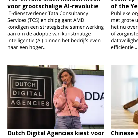
voor grootschalige AI-revolutie
of the Ye
IT-dienstverlener Tata Consultancy
Publieke o
Services (TCS) en chipgigant AMD
met grote u
kondigen een strategische samenwerking
het nu over
aan om de adoptie van kunstmatige
of zorginste
intelligentie (AI) binnen het bedrijfsleven
dataveiligh
naar een hoger…
efficiëntie…
Dutch Digital Agencies kiest voor
Chinese 