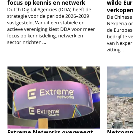
focus op kennis en netwerk
wilde Eu
Dutch Digital Agencies (DDA) heeft de
verkope
strategie voor de periode 2026–2029
De Chinese 
vastgesteld. Vanuit een stabiele en
Nexperia o
actieve vereniging kiest DDA voor meer
de Europese
focus op kennisdeling, netwerk en
bedrijf te v
sectorinzichten.…
van Nexperi
zitting…
Extreme Networks overweegt
Netcomp