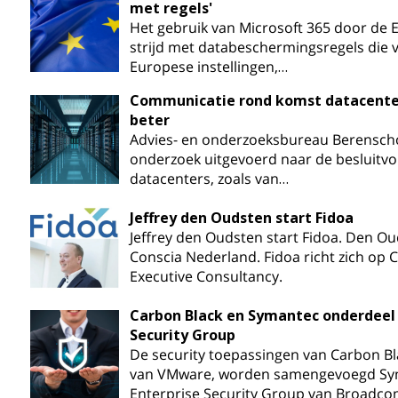
met regels'
Het gebruik van Microsoft 365 door de 
strijd met databeschermingsregels die v
Europese instellingen,…
Communicatie rond komst datacenter
beter
Advies- en onderzoeksbureau Berenscho
onderzoek uitgevoerd naar de besluitvo
datacenters, zoals van…
Jeffrey den Oudsten start Fidoa
Jeffrey den Oudsten start Fidoa. Den O
Conscia Nederland. Fidoa richt zich op C
Executive Consultancy.
Carbon Black en Symantec onderdeel
Security Group
De security toepassingen van Carbon B
van VMware, worden samengevoegd Sy
Enterprise Security Group van Broadco