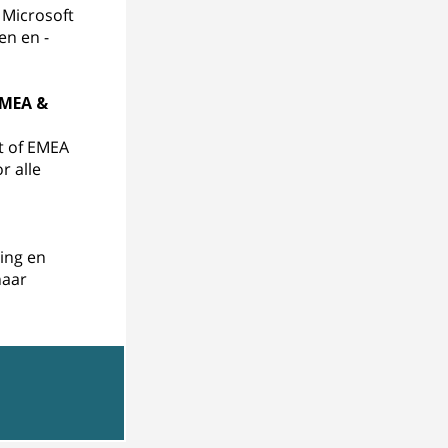
 Microsoft
en en -
EMEA &
t of EMEA
r alle
ing en
naar