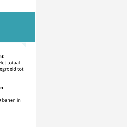
ht
Het totaal
egroeid tot
an
0 banen in