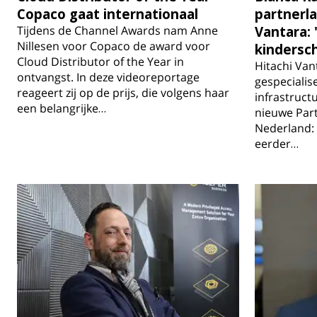
Copaco gaat internationaal
partnerl
Tijdens de Channel Awards nam Anne
Vantara: 
Nillesen voor Copaco de award voor
kindersc
Cloud Distributor of the Year in
Hitachi Vant
ontvangst. In deze videoreportage
gespecialis
reageert zij op de prijs, die volgens haar
infrastructu
een belangrijke…
nieuwe Par
Nederland: 
eerder…