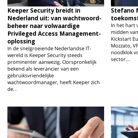
Keeper Security breidt in
Stefano M
Nederland uit: van wachtwoord-
toekomst
beheer naar volwaardige
In het hart
midden van
Privileged Access Management-
Kickstart E
oplossing
Mozzato, VP
In de snelgroeiende Nederlandse IT-
noodklok vo
wereld is Keeper Security steeds
sector.…
prominenter aanwezig. Oorspronkelijk
bekend als leverancier van een
gebruiksvriendelijke
wachtwoordmanager, heeft Keeper zich
de…