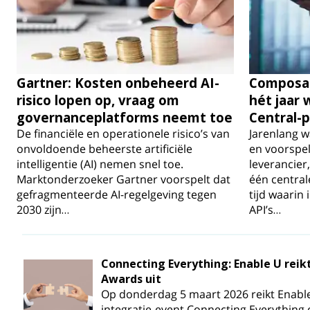
Gartner: Kosten onbeheerd AI-
Composab
risico lopen op, vraag om
hét jaar 
governanceplatforms neemt toe
Central-
De financiële en operationele risico’s van
Jarenlang w
onvoldoende beheerste artificiële
en voorspel
intelligentie (AI) nemen snel toe.
leverancier
Marktonderzoeker Gartner voorspelt dat
één central
gefragmenteerde AI-regelgeving tegen
tijd waarin
2030 zijn…
API’s…
Connecting Everything: Enable U reik
Awards uit
Op donderdag 5 maart 2026 reikt Enable 
integratie-event Connecting Everything