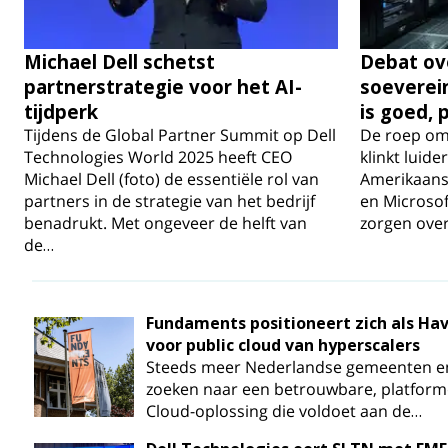
Michael Dell schetst
Debat ove
partnerstrategie voor het AI-
soeverein
tijdperk
is goed, 
Tijdens de Global Partner Summit op Dell
De roep om 
Technologies World 2025 heeft CEO
klinkt luid
Michael Dell (foto) de essentiële rol van
Amerikaans
partners in de strategie van het bedrijf
en Microsof
benadrukt. Met ongeveer de helft van
zorgen over
de…
Fundaments positioneert zich als Ha
voor public cloud van hyperscalers
Steeds meer Nederlandse gemeenten en
zoeken naar een betrouwbare, platformo
Cloud-oplossing die voldoet aan de…