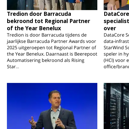
Tredion door Barracuda
DataCore
bekroond tot Regional Partner
specialis
of the Year Benelux
over
Tredion is door Barracuda tijdens de
DataCore So
jaarlijkse Barracuda Partner Awards voor
data-infras
2025 uitgeroepen tot Regional Partner of
StarWind So
the Year Benelux. Daarnaast is Beerepoot
speler in h
Automatisering bekroond als Rising
(HCI) voor 
Star…
office/bra