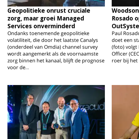
Geopolitieke onrust cruciale
Woodson 
zorg, maar groei Managed
Rosado o
Services onverminderd
OutSyst
Ondanks toenemende geopolitieke
Paul Rosado
volatiliteit, die door het laatste Canalys
doet een s
(onderdeel van Omdia) channel survey
(foto) volg
wordt aangemerkt als de voornaamste
Officer (CEO
zorg binnen het kanaal, blijft de prognose
roer bij het
voor de…