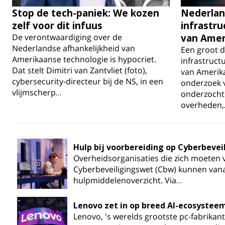
Stop de tech-paniek: We kozen
Nederlan
zelf voor dit infuus
infrastru
De verontwaardiging over de
van Amer
Nederlandse afhankelijkheid van
Een groot d
Amerikaanse technologie is hypocriet.
infrastruct
Dat stelt Dimitri van Zantvliet (foto),
van Amerika
cybersecurity-directeur bij de NS, in een
onderzoek 
vlijmscherp…
onderzoch
overheden
Hulp bij voorbereiding op Cyberbeve
Overheidsorganisaties die zich moeten
Cyberbeveiligingswet (Cbw) kunnen vana
hulpmiddelenoverzicht. Via…
Lenovo zet in op breed AI-ecosystee
Lenovo, 's werelds grootste pc-fabrikant