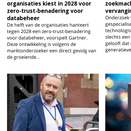
organisaties kiest in 2028 voor
zoekmach
zero-trust-benadering voor
vervangi
databeheer
Onderzoek v
gespecialise
De helft van de organisaties hanteert
technologis
tegen 2028 een zero-trust-benadering
slechts ee
voor databeheer, voorspelt Gartner.
gelooft dat
Deze ontwikkeling is volgens de
generatieve
marktonderzoeker een direct gevolg van
de groeiende…