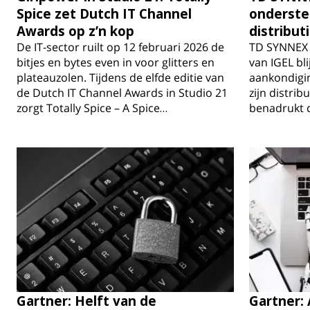
Spice zet Dutch IT Channel
onderste
Awards op z’n kop
distribu
De IT-sector ruilt op 12 februari 2026 de
TD SYNNEX b
bitjes en bytes even in voor glitters en
van IGEL bl
plateauzolen. Tijdens de elfde editie van
aankondigin
de Dutch IT Channel Awards in Studio 21
zijn distrib
zorgt Totally Spice – A Spice…
benadrukt d
Gartner: Helft van de
Gartner: 