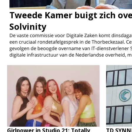
Tweede Kamer buigt zich ov
Solvinity
De vaste commissie voor Digitale Zaken komt dinsdaga
een cruciaal rondetafelgesprek in de Thorbeckezaal. Ce
gevolgen de beoogde overname van IT-dienstverlener So
digitale infrastructuur van de Nederlandse overheid, m
Girlpower in Studio 21: Totally
TD SYNNE