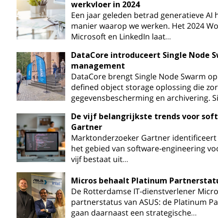
werkvloer in 2024
Een jaar geleden betrad generatieve AI 
manier waarop we werken. Het 2024 Wor
Microsoft en LinkedIn laat…
DataCore introduceert Single Node 
management
DataCore brengt Single Node Swarm op 
defined object storage oplossing die zo
gegevensbescherming en archivering. S
De vijf belangrijkste trends voor so
Gartner
Marktonderzoeker Gartner identificeert d
het gebied van software-engineering vo
vijf bestaat uit…
Micros behaalt Platinum Partnerstat
De Rotterdamse IT-dienstverlener Micr
partnerstatus van ASUS: de Platinum Pa
gaan daarnaast een strategische…