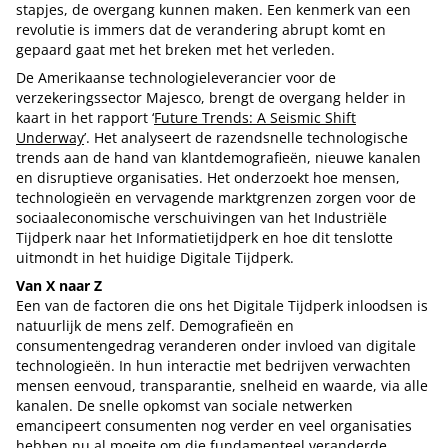
stapjes, de overgang kunnen maken. Een kenmerk van een
revolutie is immers dat de verandering abrupt komt en
gepaard gaat met het breken met het verleden.
De Amerikaanse technologieleverancier voor de
verzekeringssector Majesco, brengt de overgang helder in
kaart in het rapport ‘
Future Trends: A Seismic Shift
Underway
’. Het analyseert de razendsnelle technologische
trends aan de hand van klantdemografieën, nieuwe kanalen
en disruptieve organisaties. Het onderzoekt hoe mensen,
technologieën en vervagende marktgrenzen zorgen voor de
sociaaleconomische verschuivingen van het Industriële
Tijdperk naar het Informatietijdperk en hoe dit tenslotte
uitmondt in het huidige Digitale Tijdperk.
Van X naar Z
Een van de factoren die ons het Digitale Tijdperk inloodsen is
natuurlijk de mens zelf. Demografieën en
consumentengedrag veranderen onder invloed van digitale
technologieën. In hun interactie met bedrijven verwachten
mensen eenvoud, transparantie, snelheid en waarde, via alle
kanalen. De snelle opkomst van sociale netwerken
emancipeert consumenten nog verder en veel organisaties
hebben nu al moeite om die fundamenteel veranderde