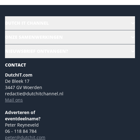
DUTCH IT CHANNEL
Alle evenementen
ONZE SAMENWERKINGEN
Ons team
CloudLunch
NIEUWSBRIEF ONTVANGEN?
Homepage
Gartner
Magazines
CONTACT
NL Digital
Colofon
DutchIT.com
Marketingmogelijkheden 2026
De Bleek 17
Eventmogelijkheden 2026
3447 GV Woerden
redactie@dutchitchannel.nl
Advertising opportunities 2026 ENG
Mail ons
Event opportunities 2026 ENG
Versturen
Adverteren of
eventdeelname?
Peter Reyneveld
06 - 118 84 784
peter@dutchit.com