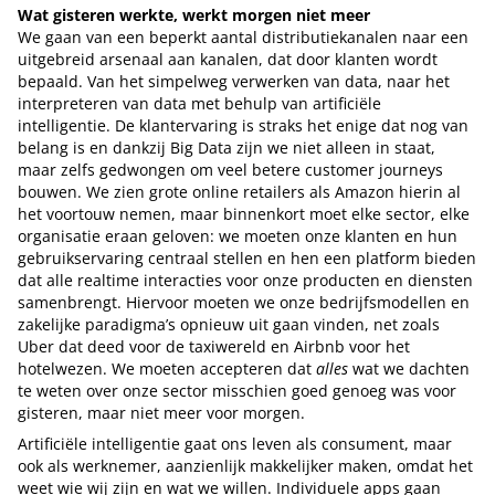
Wat gisteren werkte, werkt morgen niet meer
We gaan van een beperkt aantal distributiekanalen naar een
uitgebreid arsenaal aan kanalen, dat door klanten wordt
bepaald. Van het simpelweg verwerken van data, naar het
interpreteren van data met behulp van artificiële
intelligentie. De klantervaring is straks het enige dat nog van
belang is en dankzij Big Data zijn we niet alleen in staat,
maar zelfs gedwongen om veel betere customer journeys
bouwen. We zien grote online retailers als Amazon hierin al
het voortouw nemen, maar binnenkort moet elke sector, elke
organisatie eraan geloven: we moeten onze klanten en hun
gebruikservaring centraal stellen en hen een platform bieden
dat alle realtime interacties voor onze producten en diensten
samenbrengt. Hiervoor moeten we onze bedrijfsmodellen en
zakelijke paradigma’s opnieuw uit gaan vinden, net zoals
Uber dat deed voor de taxiwereld en Airbnb voor het
hotelwezen. We moeten accepteren dat
alles
wat we dachten
te weten over onze sector misschien goed genoeg was voor
gisteren, maar niet meer voor morgen.
Artificiële intelligentie gaat ons leven als consument, maar
ook als werknemer, aanzienlijk makkelijker maken, omdat het
weet wie wij zijn en wat we willen. Individuele apps gaan