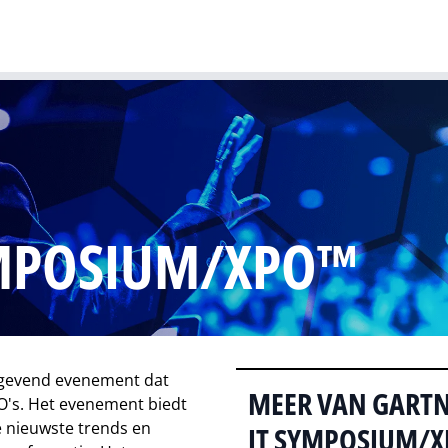
Gartner
I
YMPOSIUM/XPO™
ngevend evenement dat
MEER VAN GART
IO's. Het evenement biedt
e nieuwste trends en
IT SYMPOSIUM/