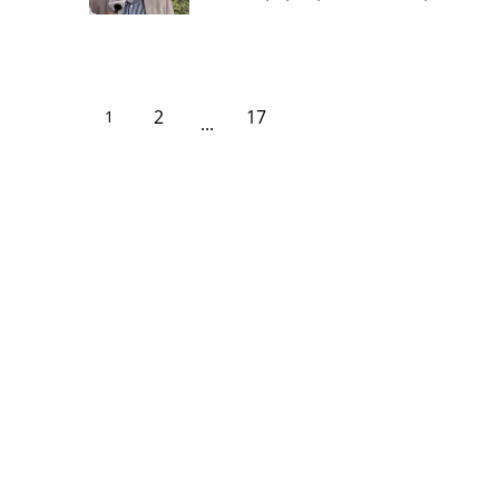
Tip de redactie
2
17
1
...