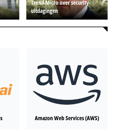
Trend Micro over security-
uitdagingen
s
Amazon Web Services (AWS)