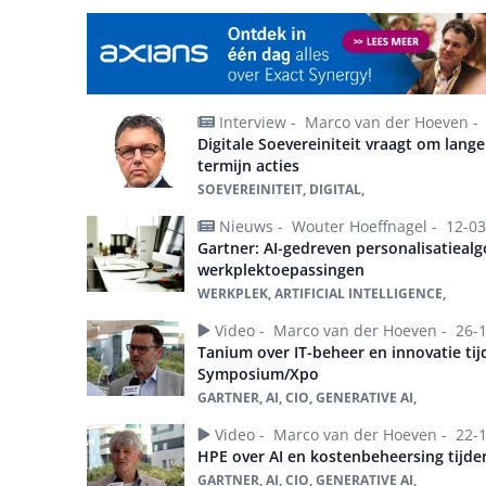
Interview -
Marco van der Hoeven -
Digitale Soevereiniteit vraagt om lange
termijn acties
SOEVEREINITEIT, DIGITAL,
Nieuws -
Wouter Hoeffnagel -
12-03
Gartner: AI-gedreven personalisatieal
werkplektoepassingen
WERKPLEK, ARTIFICIAL INTELLIGENCE,
Video -
Marco van der Hoeven -
26-
Tanium over IT-beheer en innovatie tij
Symposium/Xpo
GARTNER, AI, CIO, GENERATIVE AI,
Video -
Marco van der Hoeven -
22-
HPE over AI en kostenbeheersing tijd
GARTNER, AI, CIO, GENERATIVE AI,