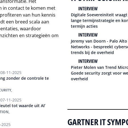
ransformatie. Het
 in contact te komen met
INTERVIEW
 profiteren van hun kennis
Digitale Soevereiniteit vraag
lange termijnstrategie en ko
dt een breed scala aan
termijn acties
sentaties, waardoor
INTERVIEW
nzichten en strategieën om
Jeremy van Doorn - Palo Alto
Networks - bespreekt cybers
trends bij de overheid
INTERVIEW
Pieter Molen van Trend Micro
08-11-2025
Goede security zorgt voor w
ing zonder de controle te
overheid
CURITY,
07-11-2025
leutel tot waarde uit AI’
TION,
GARTNER IT SYMP
-2025