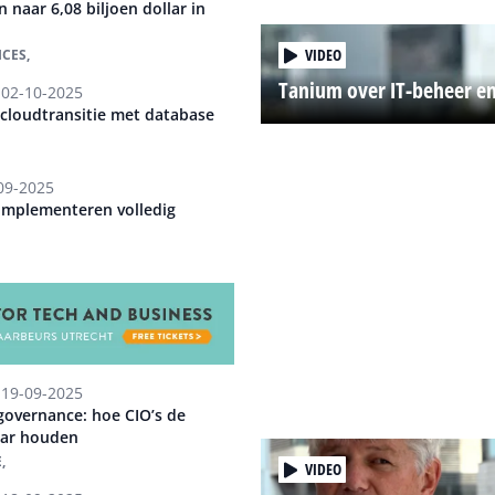
 naar 6,08 biljoen dollar in
VIDEO
CES,
Tanium over IT-beheer en
02-10-2025
e cloudtransitie met database
09-2025
 implementeren volledig
19-09-2025
governance: hoe CIO’s de
aar houden
,
VIDEO