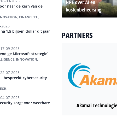
18-09-2025
HPE over AI en
door naar de kern van de
kostenbeheersing
NNOVATION, FINANCIEEL,
-2025
na 1,5 biljoen dollar dit jaar
PARTNERS
17-09-2025
endige Microsoft-strategie’
ELLIGENCE, INNOVATION,
22-07-2025
 - bespreekt cybersecurity
ECH,
04-07-2025
ecurity zorgt voor weerbare
Akamai Technologie