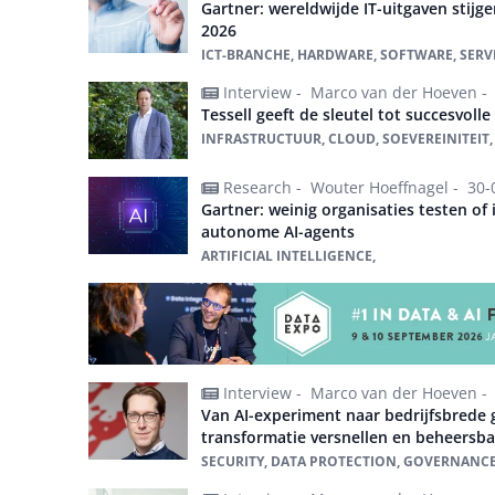
Gartner: wereldwijde IT-uitgaven stijgen
2026
ICT-BRANCHE, HARDWARE, SOFTWARE, SERVI
Interview -
Marco van der Hoeven -
Tessell geeft de sleutel tot succesvoll
INFRASTRUCTUUR, CLOUD, SOEVEREINITEIT,
Research -
Wouter Hoeffnagel -
30-
Gartner: weinig organisaties testen of
autonome AI-agents
ARTIFICIAL INTELLIGENCE,
Interview -
Marco van der Hoeven -
Van AI-experiment naar bedrijfsbrede 
transformatie versnellen en beheersb
SECURITY, DATA PROTECTION, GOVERNANCE