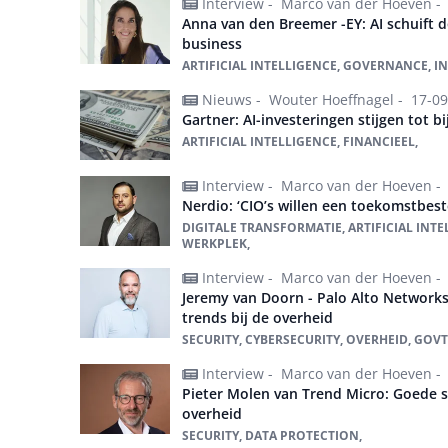
Interview -
Marco van der Hoeven -
Anna van den Breemer -EY: AI schuift 
business
ARTIFICIAL INTELLIGENCE, GOVERNANCE, I
Nieuws -
Wouter Hoeffnagel -
17-09
Gartner: AI-investeringen stijgen tot bij
ARTIFICIAL INTELLIGENCE, FINANCIEEL,
Interview -
Marco van der Hoeven -
Nerdio: ‘CIO’s willen een toekomstbest
DIGITALE TRANSFORMATIE, ARTIFICIAL INT
WERKPLEK,
Interview -
Marco van der Hoeven -
Jeremy van Doorn - Palo Alto Networks
trends bij de overheid
SECURITY, CYBERSECURITY, OVERHEID, GOVT
Interview -
Marco van der Hoeven -
Pieter Molen van Trend Micro: Goede s
overheid
SECURITY, DATA PROTECTION,