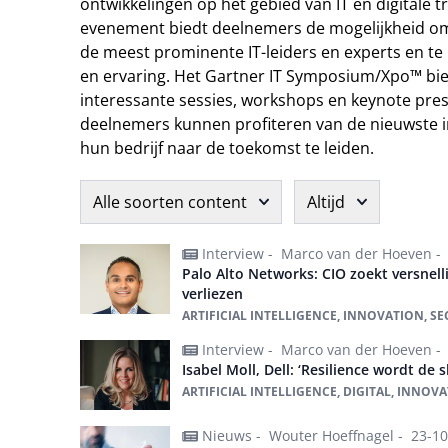
ontwikkelingen op het gebied van IT en digitale t
evenement biedt deelnemers de mogelijkheid om
de meest prominente IT-leiders en experts en te
en ervaring. Het Gartner IT Symposium/Xpo™ bie
interessante sessies, workshops en keynote pre
deelnemers kunnen profiteren van de nieuwste i
hun bedrijf naar de toekomst te leiden.
Alle soorten content
Altijd
Interview -
Marco van der Hoeven -
Palo Alto Networks: CIO zoekt versnell
verliezen
ARTIFICIAL INTELLIGENCE, INNOVATION, SE
Interview -
Marco van der Hoeven -
Isabel Moll, Dell: ‘Resilience wordt de s
ARTIFICIAL INTELLIGENCE, DIGITAL, INNOVA
Nieuws -
Wouter Hoeffnagel -
23-10