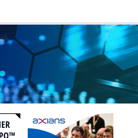
T-agenda
Meer
Dutch IT Leaders
NER
XPO™