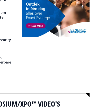
t om
rte
ecurity
:
eerbare
OSIUM/XPO™ VIDEO'S
Alle video's