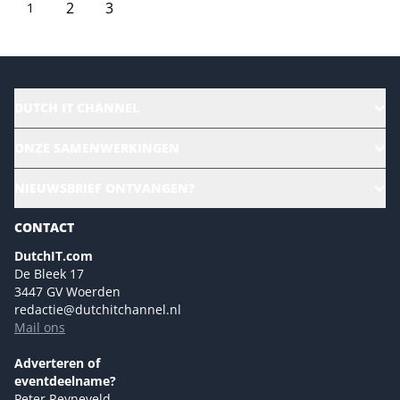
2
3
1
DUTCH IT CHANNEL
Alle evenementen
ONZE SAMENWERKINGEN
Ons team
CloudLunch
NIEUWSBRIEF ONTVANGEN?
Homepage
Gartner
Magazines
CONTACT
NL Digital
Colofon
DutchIT.com
Marketingmogelijkheden 2026
De Bleek 17
Eventmogelijkheden 2026
3447 GV Woerden
redactie@dutchitchannel.nl
Advertising opportunities 2026 ENG
Mail ons
Event opportunities 2026 ENG
Versturen
Adverteren of
eventdeelname?
Peter Reyneveld