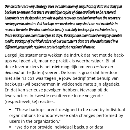
Our disaster recovery strategy uses a combination of snapshots of data and daily full
backups to ensure that there are multiple copies of data available to be restored.
Snapshots are designed to provide a quick recovery mechanism where the recovery
can happen in minutes. Full backups are used when snapshots are not available to
recover the data. We also maintains hourly and daily backups for each data store,
these backups are maintained for 30 days. Backups are maintained on highly durable
media. Backups of a critical subset of our customer’s data are also maintained in a
different geographic region to protect against a regional disaster.
Dergelijke statements wekken de indruk dat het met de back-
ups wel goed zit, maar de praktijk is weerbarstiger. Bij al
deze leveranciers is het
niet
mogelijk om een
restore on
demand
uit te (laten) voeren. De kans is groot dat hierdoor
niet alle risico’s waartegen je jouw bedrijf (met behulp van
back-ups) wil beschermen in voldoende mate zijn afgedekt.
En dat kan serieuze gevolgen hebben. Navraag bij de
leveranciers in kwestie resulteerde in de volgende
(respectievelijke) reacties:
“These backups aren’t designed to be used by individual
organizations to undo/reverse data changes performed by
users in the organization.”
“We do not provide individual backup or data