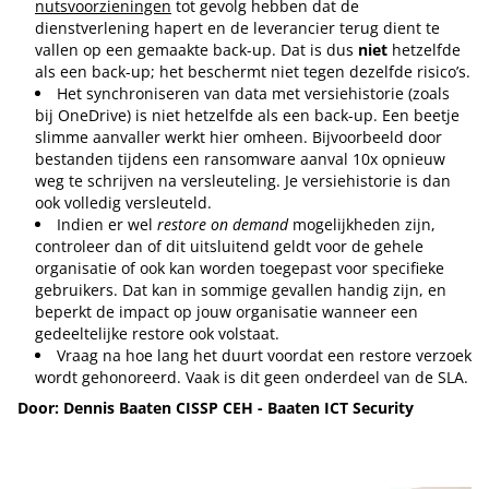
nutsvoorzieningen
tot gevolg hebben dat de
dienstverlening hapert en de leverancier terug dient te
vallen op een gemaakte back-up. Dat is dus
niet
hetzelfde
als een back-up; het beschermt niet tegen dezelfde risico’s.
Het synchroniseren van data met versiehistorie (zoals
bij OneDrive) is niet hetzelfde als een back-up. Een beetje
slimme aanvaller werkt hier omheen. Bijvoorbeeld door
bestanden tijdens een ransomware aanval 10x opnieuw
weg te schrijven na versleuteling. Je versiehistorie is dan
ook volledig versleuteld.
Indien er wel
restore on demand
mogelijkheden zijn,
controleer dan of dit uitsluitend geldt voor de gehele
organisatie of ook kan worden toegepast voor specifieke
gebruikers. Dat kan in sommige gevallen handig zijn, en
beperkt de impact op jouw organisatie wanneer een
gedeeltelijke restore ook volstaat.
Vraag na hoe lang het duurt voordat een restore verzoek
wordt gehonoreerd. Vaak is dit geen onderdeel van de SLA.
Door: Dennis Baaten CISSP CEH - Baaten ICT Security
Tip de redactie