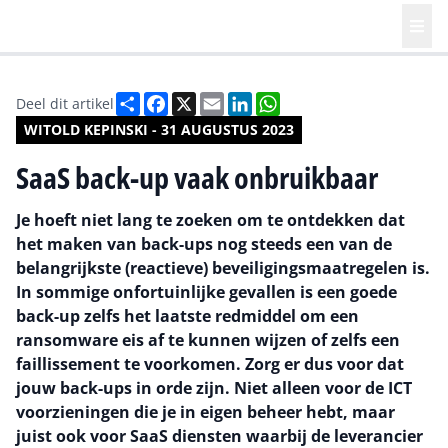
Deel
Facebook
X
Email
LinkedIn
WhatsApp
Deel dit artikel
WITOLD KEPINSKI - 31 AUGUSTUS 2023
SaaS back-up vaak onbruikbaar
Je hoeft niet lang te zoeken om te ontdekken dat
het maken van back-ups nog steeds een van de
belangrijkste (reactieve) beveiligingsmaatregelen is.
In sommige onfortuinlijke gevallen is een goede
back-up zelfs het laatste redmiddel om een
ransomware eis af te kunnen wijzen of zelfs een
faillissement te voorkomen. Zorg er dus voor dat
jouw back-ups in orde zijn. Niet alleen voor de ICT
voorzieningen die je in eigen beheer hebt, maar
juist ook voor SaaS diensten waarbij de leverancier