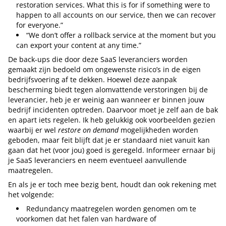
restoration services. What this is for if something were to
happen to all accounts on our service, then we can recover
for everyone.”
“We don’t offer a rollback service at the moment but you
can export your content at any time.”
De back-ups die door deze SaaS leveranciers worden
gemaakt zijn bedoeld om ongewenste risico’s in de eigen
bedrijfsvoering af te dekken. Hoewel deze aanpak
bescherming biedt tegen alomvattende verstoringen bij de
leverancier, heb je er weinig aan wanneer er binnen jouw
bedrijf incidenten optreden. Daarvoor moet je zelf aan de bak
en apart iets regelen. Ik heb gelukkig ook voorbeelden gezien
waarbij er wel
restore on demand
mogelijkheden worden
geboden, maar feit blijft dat je er standaard niet vanuit kan
gaan dat het (voor jou) goed is geregeld. Informeer ernaar bij
je SaaS leveranciers en neem eventueel aanvullende
maatregelen.
En als je er toch mee bezig bent, houdt dan ook rekening met
het volgende:
Redundancy maatregelen worden genomen om te
voorkomen dat het falen van hardware of