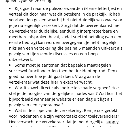
op een cyberverzekering:
Kijk goed naar de polisvoorwaarden (kleine lettertjes) en
vertaal dit door naar wat dit betekent in de praktijk. Ik heb
voorbeelden gezien waarbij het niet duidelijk was waarvoor
je je nu eigenlijk verzekert. Zorgt dat de overeenkomst met
de verzekeraar duidelijke, eenduidig interpreteerbare en
meetbare afspraken bevat, zodat snel tot betaling (van een
eerste bedrag) kan worden overgegaan. Je hebt mogelijk
niks aan een verzekering die pas na 6 maanden uitkeert als
gevolg van tijdrovende discussies en een hoop
uitzoekwerk.
Soms moet je aantonen dat bepaalde maatregelen
succesvol functioneerden toen het incident optrad. Denk
goed na over hoe je dit gaat doen. Vraag aan de
verzekeraar wat deze hierin exact verwacht.
Wordt zowel directe als indirecte schade vergoed? Hoe
stel je de hoogtes van dergelijke schades vast? Wat kost het
bijvoorbeeld wanneer je website er een dag uit ligt als
gevolg van een cyberaanval?
Wat is de scope van de verzekering. Ben je ook gedekt
voor incidenten die zijn veroorzaakt door toeleveranciers?
Hoe verwacht de verzekeraar dat je met dergelijke
supply