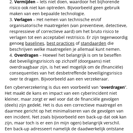
Vermijden
– Iets niet doen, waardoor het bijhorende
risico ook niet kan optreden. Bijvoorbeeld geen gebruik
maken van een bepaalde technologie.
Verlagen
– Het nemen van technische en/of
organisatorische maatregelen (van preventieve, detectieve,
respressieve of correctieve aard) om het bruto risico te
verlagen tot een acceptabel restrisico. Er zijn tegenwoordig
genoeg
baselines
,
best practices
of
standaarden
die
beschrijven welke maatregelen je allemaal kunt nemen.
Overdragen
– Hoewel het belangrijk is om te beseffen
dat beveiligingsrisico’s op zichzelf (doorgaans) niet
overdraagbaar zijn, is het wel mogelijk om de (financiële)
consequenties van het desbetreffende beveiligingsrisico
over te dragen. Bijvoorbeeld aan een verzekeraar.
Een cyberverzekering is dus een voorbeeld van “
overdragen
”.
Het maakt de kans en impact van een cyberincident niet
kleiner, maar zorgt er wel voor dat de financiële gevolgen
(deels) zijn gedekt. Het is dus een correctieve maatregel en
daarmee gericht op het minimaliseren van de gevolgen van
een incident. Net zoals bijvoorbeeld een back-up dat ook kan
zijn, maar toch is er een (in mijn ogen) belangrijk verschil.
Een back-up adresseert namelijk de daadwerkelijk ontstane