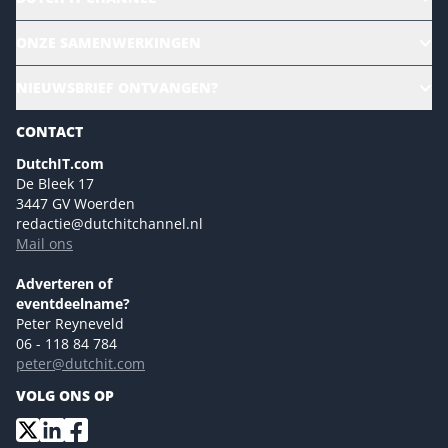
Alle evenementen
ONZE SAMENWERKINGEN
Ons team
CloudLunch
NIEUWSBRIEF ONTVANGEN?
Homepage
Gartner
Magazines
CONTACT
NL Digital
Colofon
DutchIT.com
Marketingmogelijkheden 2026
De Bleek 17
Eventmogelijkheden 2026
3447 GV Woerden
redactie@dutchitchannel.nl
Advertising opportunities 2026 ENG
Mail ons
Event opportunities 2026 ENG
Versturen
Adverteren of
eventdeelname?
Peter Reyneveld
06 - 118 84 784
peter@dutchit.com
VOLG ONS OP