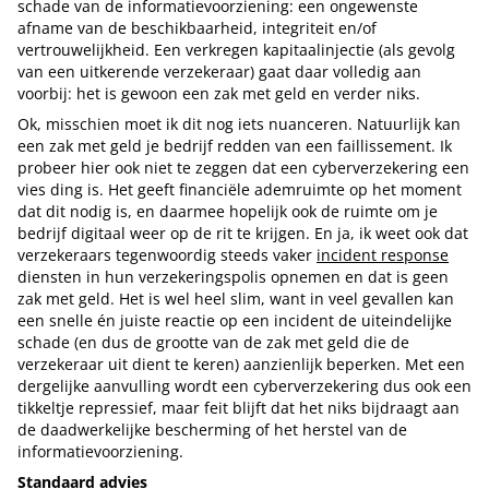
schade van de informatievoorziening: een ongewenste
afname van de beschikbaarheid, integriteit en/of
vertrouwelijkheid. Een verkregen kapitaalinjectie (als gevolg
van een uitkerende verzekeraar) gaat daar volledig aan
voorbij: het is gewoon een zak met geld en verder niks.
Ok, misschien moet ik dit nog iets nuanceren. Natuurlijk kan
een zak met geld je bedrijf redden van een faillissement. Ik
probeer hier ook niet te zeggen dat een cyberverzekering een
vies ding is. Het geeft financiële ademruimte op het moment
dat dit nodig is, en daarmee hopelijk ook de ruimte om je
bedrijf digitaal weer op de rit te krijgen. En ja, ik weet ook dat
verzekeraars tegenwoordig steeds vaker
incident response
diensten in hun verzekeringspolis opnemen en dat is geen
zak met geld. Het is wel heel slim, want in veel gevallen kan
een snelle én juiste reactie op een incident de uiteindelijke
schade (en dus de grootte van de zak met geld die de
verzekeraar uit dient te keren) aanzienlijk beperken. Met een
dergelijke aanvulling wordt een cyberverzekering dus ook een
tikkeltje repressief, maar feit blijft dat het niks bijdraagt aan
de daadwerkelijke bescherming of het herstel van de
informatievoorziening.
Standaard advies