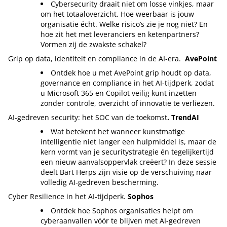
Cybersecurity draait niet om losse vinkjes, maar
om het totaaloverzicht. Hoe weerbaar is jouw
organisatie écht. Welke risico’s zie je nog niet? En
hoe zit het met leveranciers en ketenpartners?
Vormen zij de zwakste schakel?
Grip op data, identiteit en compliance in de AI‑era.
AvePoint
Ontdek hoe u met AvePoint grip houdt op data,
governance en compliance in het AI-tijdperk, zodat
u Microsoft 365 en Copilot veilig kunt inzetten
zonder controle, overzicht of innovatie te verliezen.
AI‑gedreven security: het SOC van de toekomst
. TrendAI
Wat betekent het wanneer kunstmatige
intelligentie niet langer een hulpmiddel is, maar de
kern vormt van je securitystrategie én tegelijkertijd
een nieuw aanvalsoppervlak creëert? In deze sessie
deelt Bart Herps zijn visie op de verschuiving naar
volledig AI‑gedreven bescherming.
Cyber Resilience in het AI-tijdperk.
Sophos
Ontdek hoe Sophos organisaties helpt om
cyberaanvallen vóór te blijven met AI-gedreven