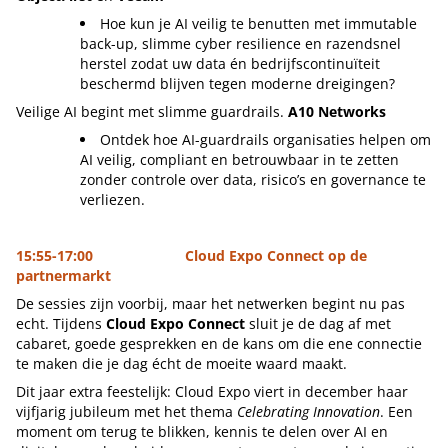
Hoe kun je AI veilig te benutten met immutable
back-up, slimme cyber resilience en razendsnel
herstel zodat uw data én bedrijfscontinuïteit
beschermd blijven tegen moderne dreigingen?
Veilige AI begint met slimme guardrails.
A10 Networks
Ontdek hoe AI-guardrails organisaties helpen om
AI veilig, compliant en betrouwbaar in te zetten
zonder controle over data, risico’s en governance te
verliezen.
15:55-17:00 Cloud Expo Connect op de
partnermarkt
De sessies zijn voorbij, maar het netwerken begint nu pas
echt. Tijdens
Cloud Expo Connect
sluit je de dag af met
cabaret, goede gesprekken en de kans om die ene connectie
te maken die je dag écht de moeite waard maakt.
Dit jaar extra feestelijk: Cloud Expo viert in december haar
vijfjarig jubileum met het thema
Celebrating Innovation
. Een
moment om terug te blikken, kennis te delen over AI en