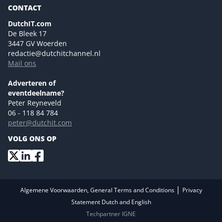
CONTACT
NL Digital
Colofon
DutchIT.com
Marketingmogelijkheden 2026
De Bleek 17
Eventmogelijkheden 2026
3447 GV Woerden
redactie@dutchitchannel.nl
Advertising opportunities 2026 ENG
Mail ons
Event opportunities 2026 ENG
Versturen
Adverteren of
eventdeelname?
Peter Reyneveld
06 - 118 84 784
peter@dutchit.com
VOLG ONS OP
|
Algemene Voorwaarden, General Terms and Conditions
Privacy
Statement Dutch and English
Techpartner IGNE