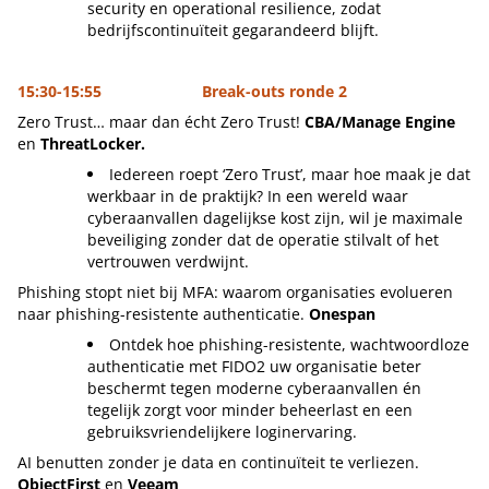
security en operational resilience, zodat
bedrijfscontinuïteit gegarandeerd blijft.
15:30-15:55 Break-outs ronde 2
Zero Trust… maar dan écht Zero Trust!
CBA/Manage Engine
en
ThreatLocker.
Iedereen roept ‘Zero Trust’, maar hoe maak je dat
werkbaar in de praktijk? In een wereld waar
cyberaanvallen dagelijkse kost zijn, wil je maximale
beveiliging zonder dat de operatie stilvalt of het
vertrouwen verdwijnt.
Phishing stopt niet bij MFA: waarom organisaties evolueren
naar phishing-resistente authenticatie.
Onespan
Ontdek hoe phishing-resistente, wachtwoordloze
authenticatie met FIDO2 uw organisatie beter
beschermt tegen moderne cyberaanvallen én
tegelijk zorgt voor minder beheerlast en een
gebruiksvriendelijkere loginervaring.
AI benutten zonder je data en continuïteit te verliezen.
ObjectFirst
en
Veeam