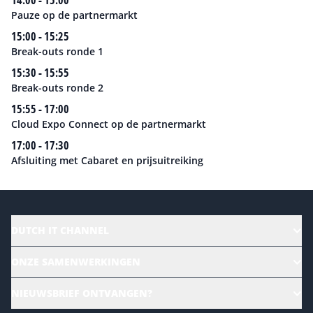
14:00 - 15:00
Pauze op de partnermarkt
15:00 - 15:25
Break-outs ronde 1
15:30 - 15:55
Break-outs ronde 2
15:55 - 17:00
Cloud Expo Connect op de partnermarkt
17:00 - 17:30
Afsluiting met Cabaret en prijsuitreiking
DUTCH IT CHANNEL
Alle evenementen
ONZE SAMENWERKINGEN
Ons team
CloudLunch
NIEUWSBRIEF ONTVANGEN?
Homepage
Gartner
Magazines