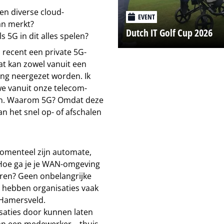
en diverse cloud-
EVENT
an merkt?
Dutch IT Golf Cup 2026
 5G in dit alles spelen?
 recent een private 5G-
at kan zowel vanuit een
ing neergezet worden. Ik
we vanuit onze telecom-
en. Waarom 5G? Omdat deze
an het snel op- of afschalen
omenteel zijn automate,
? Hoe ga je je WAN-omgeving
eren? Geen onbelangrijke
 hebben organisaties vaak
 Hamersveld.
saties door kunnen laten