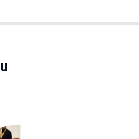
T-agenda
Meer
Dutch IT Leaders
nu