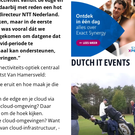
ctiviteit vanuit de edge en
 daarbij met reden een hot
 directeur NTT Nederland.
ken, maar in de eerste
t was vooral dát we
jd gekomen om datgene dat
vid-periode te
maal kan ondersteunen,
eringen.”
DUTCH IT EVENTS
ectiviteits-optiek centraal
etst Van Hamersveld:
e eruit en hoe maak je die
n de edge en je cloud via
ticloud-omgeving? Daar
 om de hoek kijken.
rse cloud-omgevingen? Want
van cloud-infrastructuur, -