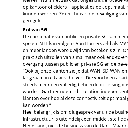
werken. Nu is het zaak dat ongeacht de locatie 
op kantoor of elders – applicaties ook optimaal, 
kunnen worden. Zeker thuis is de beveiliging va
geregeld.”
Rol van 5G
De combinatie van public en private 5G kan hier e
spelen. NTT kan volgens Van Hamersveld als MV
en meer landen wereldwijd van betekenis zijn. 
praktisch uitrollen van sims, maar ook end-to-e
overgang tussen public en private 5G en de bevei
“Ook bij onze klanten zie je dat WAN, SD-WAN en 
langzaam in elkaar schuiven. Die voorheen apar
steeds meer één volledig beheerde oplossing di
worden. Gartner noemt dit location independent
klanten over hoe al deze connectiviteit optimaal
kan worden.”
Heel belangrijk is om dit gesprek vanuit de busin
Infrastructuur is uiteindelijk een middel, stelt 
Nederland, niet de business van de klant. Maar e