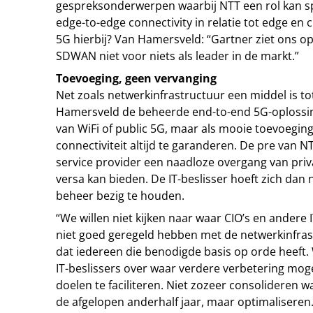
gespreksonderwerpen waarbij NTT een rol kan spe
edge-to-edge connectivity in relatie tot edge en c
5G hierbij? Van Hamersveld: “Gartner ziet ons o
SDWAN niet voor niets als leader in de markt.”
Toevoeging, geen vervanging
Net zoals netwerkinfrastructuur een middel is tot
Hamersveld de beheerde end-to-end 5G-oplossing
van WiFi of public 5G, maar als mooie toevoegi
connectiviteit altijd te garanderen. De pre van 
service provider een naadloze overgang van priv
versa kan bieden. De IT-beslisser hoeft zich dan 
beheer bezig te houden.
“We willen niet kijken naar waar CIO’s en andere 
niet goed geregeld hebben met de netwerkinfras
dat iedereen die benodigde basis op orde heeft.
IT-beslissers over waar verdere verbetering moge
doelen te faciliteren. Niet zozeer consolideren
de afgelopen anderhalf jaar, maar optimaliseren.