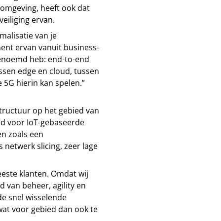
-omgeving, heeft ook dat
eiliging ervan.
malisatie van je
ent ervan vanuit business-
 genoemd heb: end-to-end
ussen edge en cloud, tussen
 5G hierin kan spelen.”
tructuur op het gebied van
eld voor IoT-gebaseerde
n zoals een
 netwerk slicing, zeer lage
eeste klanten. Omdat wij
 van beheer, agility en
e snel wisselende
at voor gebied dan ook te