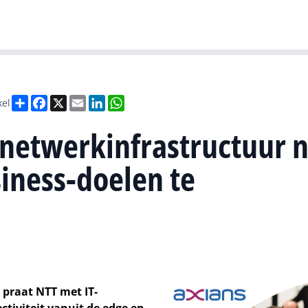
Gartner
I
Deel
Facebook
X
Email
LinkedIn
WhatsApp
kel
 netwerkinfrastructuur 
iness-doelen te
 praat NTT met IT-