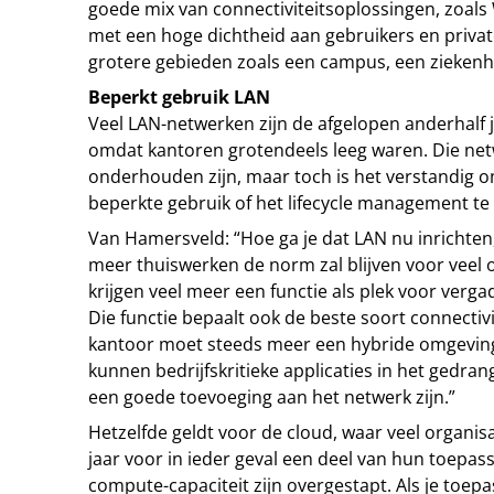
goede mix van connectiviteitsoplossingen, zoals 
met een hoge dichtheid aan gebruikers en priva
grotere gebieden zoals een campus, een ziekenhu
Beperkt gebruik LAN
Veel LAN-netwerken zijn de afgelopen anderhalf j
omdat kantoren grotendeels leeg waren. Die net
onderhouden zijn, maar toch is het verstandig 
beperkte gebruik of het lifecycle management te 
Van Hamersveld: “Hoe ga je dat LAN nu inrichten
meer thuiswerken de norm zal blijven voor veel 
krijgen veel meer een functie als plek voor ver
Die functie bepaalt ook de beste soort connectivi
kantoor moet steeds meer een hybride omgevin
kunnen bedrijfskritieke applicaties in het gedran
een goede toevoeging aan het netwerk zijn.”
Hetzelfde geldt voor de cloud, waar veel organis
jaar voor in ieder geval een deel van hun toepas
compute-capaciteit zijn overgestapt. Als je toep