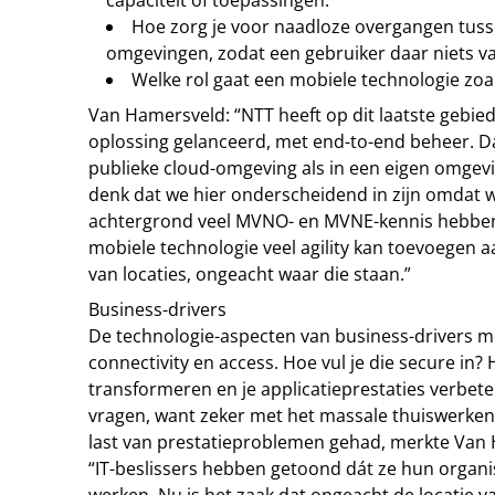
capaciteit of toepassingen.
Hoe zorg je voor naadloze overgangen tuss
omgevingen, zodat een gebruiker daar niets v
Welke rol gaat een mobiele technologie zoals
Van Hamersveld: “NTT heeft op dit laatste gebied
oplossing gelanceerd, met end-to-end beheer. D
publieke cloud-omgeving als in een eigen omgev
denk dat we hier onderscheidend in zijn omdat 
achtergrond veel MVNO- en MVNE-kennis hebb
mobiele technologie veel agility kan toevoegen a
van locaties, ongeacht waar die staan.”
Business-drivers
De technologie-aspecten van business-drivers m
connectivity en access. Hoe vul je die secure in
transformeren en je applicatieprestaties verbet
vragen, want zeker met het massale thuiswerken
last van prestatieproblemen gehad, merkte Van
“IT-beslissers hebben getoond dát ze hun organi