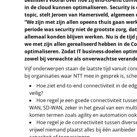
beslissers vooral over hoe zij end-to-end conne
in de cloud kunnen optimaliseren. Security is
topic, stelt Jeroen van Hamersveld, algemeen
“We zijn met zijn allen opeens thuis gaan wer
periode was security niet de grootste zorg, da
allemaal konden blijven werken. Nu is de ti
we met zijn allen gerealiseerd hebben in de Co
optimaliseren. Zodat IT business-doelen opti
zowel bij verwachte als onverwachtse verand
Vijf onderwerpen staan de laatste tijd vanuit conn
bij organisaties waar NTT mee in gesprek is, sch
Hoe ziet end-to-end connectiviteit in de edg
veilig?
Hoe regel je een goede connectiviteit tusse
WAN, SD-WAN, zeker in het geval van een mul
komen termen zoals agility en automation ook
Hoe regel je de connectiviteit tussen dive
vrijwel niemand plaatst alles bij één aanbieder 