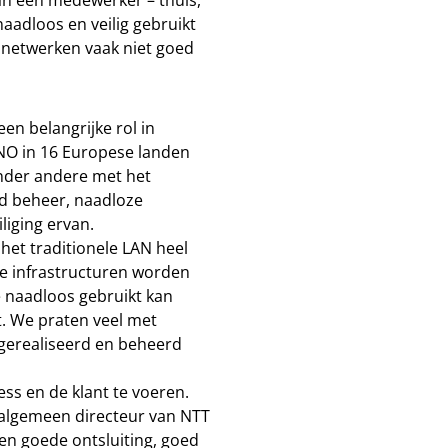
van een medewerker – thuis,
naadloos en veilig gebruikt
n netwerken vaak niet goed
en belangrijke rol in
NO in 16 Europese landen
Onder andere met het
nd beheer, naadloze
liging ervan.
het traditionele LAN heel
te infrastructuren worden
e naadloos gebruikt kan
. We praten veel met
 gerealiseerd en beheerd
ess en de klant te voeren.
de algemeen directeur van NTT
en goede ontsluiting, goed