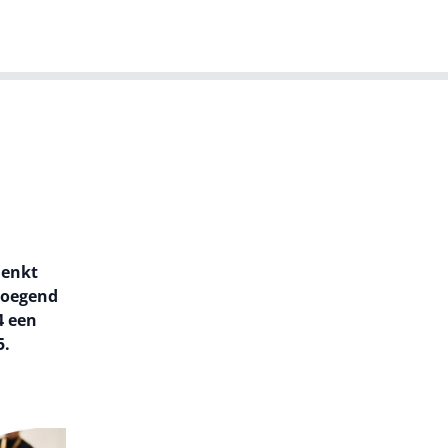
T-agenda
Meer
Dutch IT Leaders
denkt
evoegend
4 een
5.