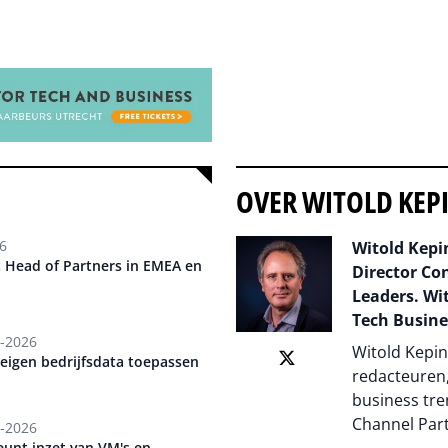
OVER WITOLD KEP
6
Witold Kepin
 Head of Partners in EMEA en
Director Co
Leaders. Wit
Tech Busine
-2026
Witold Kepin
p eigen bedrijfsdata toepassen
redacteuren,
business tre
Channel Par
-2026
eunt inzet van VM's en