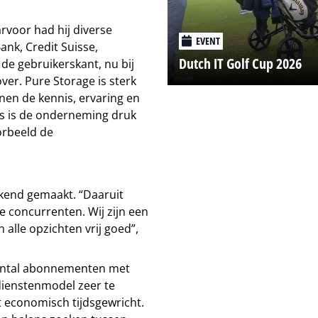
arvoor had hij diverse
EVENT
Bank, Credit Suisse,
Dutch IT Golf Cup 2026
 de gebruikerskant, nu bij
over. Pure Storage is sterk
nen de kennis, ervaring en
s is de onderneming druk
orbeeld de
bekend gemaakt. “Daaruit
e concurrenten. Wij zijn een
 alle opzichten vrij goed”,
 aantal abonnementen met
 dienstenmodel zeer te
 economisch tijdsgewricht.