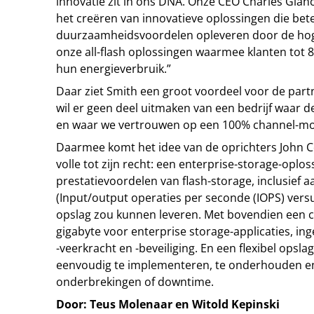
innovatie zit in ons DNA. Onze CEO Charles Gianca
het creëren van innovatieve oplossingen die bet
duurzaamheidsvoordelen opleveren door de hoge
onze all-flash oplossingen waarmee klanten tot
hun energieverbruik.”
Daar ziet Smith een groot voordeel voor de part
wil er geen deel uitmaken van een bedrijf waar de
en waar we vertrouwen op een 100% channel-model
Daarmee komt het idee van de oprichters John C
volle tot zijn recht: een enterprise-storage-oplos
prestatievoordelen van flash-storage, inclusief a
(Input/output operaties per seconde (IOPS) vers
opslag zou kunnen leveren. Met bovendien een c
gigabyte voor enterprise storage-applicaties, i
-veerkracht en -beveiliging. En een flexibel op
eenvoudig te implementeren, te onderhouden en
onderbrekingen of downtime.
Door: Teus Molenaar en Witold Kepinski