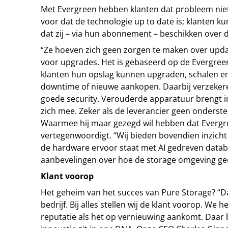
Met Evergreen hebben klanten dat probleem niet.
voor dat de technologie up to date is; klanten ku
dat zij – via hun abonnement – beschikken over d
“Ze hoeven zich geen zorgen te maken over upda
voor upgrades. Het is gebaseerd op de Evergree
klanten hun opslag kunnen upgraden, schalen 
downtime of nieuwe aankopen. Daarbij verzekere
goede security. Verouderde apparatuur brengt im
zich mee. Zeker als de leverancier geen onderst
Waarmee hij maar gezegd wil hebben dat Everg
vertegenwoordigt. “Wij bieden bovendien inzicht
de hardware ervoor staat met AI gedreven datab
aanbevelingen over hoe de storage omgeving ge
Klant voorop
Het geheim van het succes van Pure Storage? “Da
bedrijf. Bij alles stellen wij de klant voorop. We
reputatie als het op vernieuwing aankomt. Daar