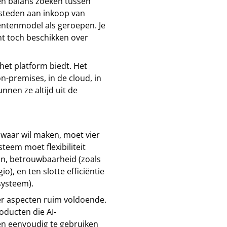
en balans zoeken tussen
esteden aan inkoop van
ntenmodel als geroepen. Je
nt toch beschikken over
 het platform biedt. Het
n-premises, in de cloud, in
nen ze altijd uit de
) waar wil maken, moet vier
teem moet flexibiliteit
jn, betrouwbaarheid (zoals
), en ten slotte efficiëntie
systeem).
er aspecten ruim voldoende.
oducten die AI-
en eenvoudig te gebruiken