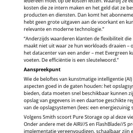
Iedereen moet op de kosten letten. Waarbij ze e
kosten die ze intern maken en het geld dat ze b
producten en diensten. Dan komt het abonneme
hebt geen grote uitgaven aan de voorkant en ku
relevante en moderne technologie.”
“Anderzijds waarderen klanten de flexibiliteit die
maakt niet uit waar ze hun workloads draaien – o
het datacenter van een ander – met Evergreen kun
voeten. De efficiëntie is een sleutelwoord.”
Aanspreekpunt
Wie de beloftes van kunstmatige intelligentie (AI
aspecten goed in de gaten houden: het opslagsys
bieden, data moeten snel beschikbaar kunnen zi
opslag van gegevens in een daartoe geschikte regio
van de opslagsystemen (lees: een energiezuinig 
Volgens Smith scoort Pure Storage op al deze vi
Onder andere met de AIRI//S en FlashBlade//S pr
implementatie vereenvoudigen, schaalbaar zijn 