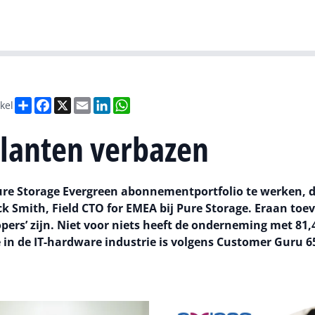
Gartner
I
Deel
Facebook
X
Email
LinkedIn
WhatsApp
ikel
 klanten verbazen
Pure Storage Evergreen abonnementportfolio te werken, 
rick Smith, Field CTO for EMEA bij Pure Storage. Eraan to
opers’ zijn. Niet voor niets heeft de onderneming met 81,
 in de IT-hardware industrie is volgens Customer Guru 6