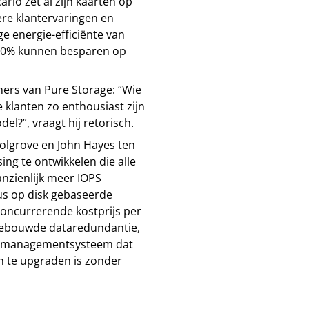
rlo zet al zijn kaarten op
ere klantervaringen en
 energie-efficiënte van
 80% kunnen besparen op
ners van Pure Storage: “Wie
 klanten zo enthousiast zijn
?”, vraagt hij retorisch.
olgrove en John Hayes ten
sing te ontwikkelen die alle
anzienlijk meer IOPS
us op disk gebaseerde
oncurrerende kostprijs per
ngebouwde dataredundantie,
slagmanagementsysteem dat
 te upgraden is zonder