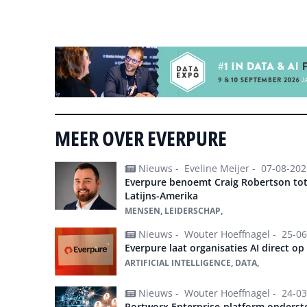
Tip de redactie
MEER OVER EVERPURE
Nieuws -
Eveline Meijer -
07-08-202
Everpure benoemt Craig Robertson tot
Latijns-Amerika
MENSEN, LEIDERSCHAP,
Nieuws -
Wouter Hoeffnagel -
25-06
Everpure laat organisaties AI direct o
ARTIFICIAL INTELLIGENCE, DATA,
Nieuws -
Wouter Hoeffnagel -
24-03
Portworx Enterprise-platform onderst