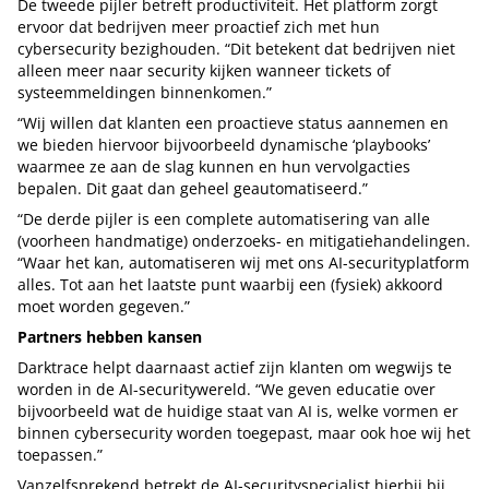
De tweede pijler betreft productiviteit. Het platform zorgt
ervoor dat bedrijven meer proactief zich met hun
cybersecurity bezighouden. “Dit betekent dat bedrijven niet
alleen meer naar security kijken wanneer tickets of
systeemmeldingen binnenkomen.”
“Wij willen dat klanten een proactieve status aannemen en
we bieden hiervoor bijvoorbeeld dynamische ‘playbooks’
waarmee ze aan de slag kunnen en hun vervolgacties
bepalen. Dit gaat dan geheel geautomatiseerd.”
“De derde pijler is een complete automatisering van alle
(voorheen handmatige) onderzoeks- en mitigatiehandelingen.
“Waar het kan, automatiseren wij met ons AI-securityplatform
alles. Tot aan het laatste punt waarbij een (fysiek) akkoord
moet worden gegeven.”
Partners hebben kansen
Darktrace helpt daarnaast actief zijn klanten om wegwijs te
worden in de AI-securitywereld. “We geven educatie over
bijvoorbeeld wat de huidige staat van AI is, welke vormen er
binnen cybersecurity worden toegepast, maar ook hoe wij het
toepassen.”
Vanzelfsprekend betrekt de AI-securityspecialist hierbij bij