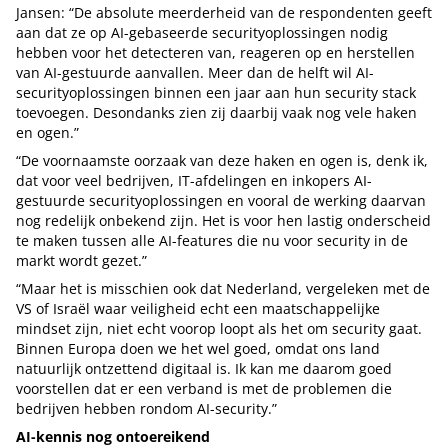
Jansen: “De absolute meerderheid van de respondenten geeft
aan dat ze op AI-gebaseerde securityoplossingen nodig
hebben voor het detecteren van, reageren op en herstellen
van AI-gestuurde aanvallen. Meer dan de helft wil AI-
securityoplossingen binnen een jaar aan hun security stack
toevoegen. Desondanks zien zij daarbij vaak nog vele haken
en ogen.”
“De voornaamste oorzaak van deze haken en ogen is, denk ik,
dat voor veel bedrijven, IT-afdelingen en inkopers AI-
gestuurde securityoplossingen en vooral de werking daarvan
nog redelijk onbekend zijn. Het is voor hen lastig onderscheid
te maken tussen alle AI-features die nu voor security in de
markt wordt gezet.”
“Maar het is misschien ook dat Nederland, vergeleken met de
VS of Israël waar veiligheid echt een maatschappelijke
mindset zijn, niet echt voorop loopt als het om security gaat.
Binnen Europa doen we het wel goed, omdat ons land
natuurlijk ontzettend digitaal is. Ik kan me daarom goed
voorstellen dat er een verband is met de problemen die
bedrijven hebben rondom AI-security.”
AI-kennis nog ontoereikend