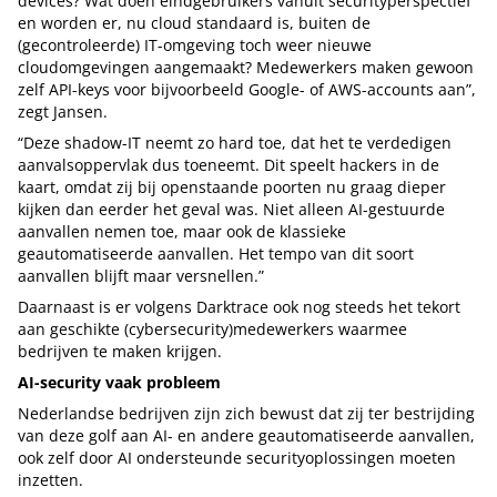
devices? Wat doen eindgebruikers vanuit securityperspectief
en worden er, nu cloud standaard is, buiten de
(gecontroleerde) IT-omgeving toch weer nieuwe
cloudomgevingen aangemaakt? Medewerkers maken gewoon
zelf API-keys voor bijvoorbeeld Google- of AWS-accounts aan”,
zegt Jansen.
“Deze shadow-IT neemt zo hard toe, dat het te verdedigen
aanvalsoppervlak dus toeneemt. Dit speelt hackers in de
kaart, omdat zij bij openstaande poorten nu graag dieper
kijken dan eerder het geval was. Niet alleen AI-gestuurde
aanvallen nemen toe, maar ook de klassieke
geautomatiseerde aanvallen. Het tempo van dit soort
aanvallen blijft maar versnellen.”
Daarnaast is er volgens Darktrace ook nog steeds het tekort
aan geschikte (cybersecurity)medewerkers waarmee
bedrijven te maken krijgen.
AI-security vaak probleem
Nederlandse bedrijven zijn zich bewust dat zij ter bestrijding
van deze golf aan AI- en andere geautomatiseerde aanvallen,
ook zelf door AI ondersteunde securityoplossingen moeten
inzetten.