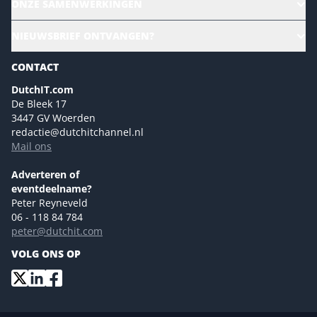
ONZE SAMENWERKINGEN
Ons team
CloudLunch
NIEUWSBRIEF ONTVANGEN?
Homepage
Gartner
Magazines
CONTACT
NL Digital
Colofon
DutchIT.com
Marketingmogelijkheden 2026
De Bleek 17
Eventmogelijkheden 2026
3447 GV Woerden
redactie@dutchitchannel.nl
Advertising opportunities 2026 ENG
Mail ons
Event opportunities 2026 ENG
Versturen
Adverteren of
eventdeelname?
Peter Reyneveld
06 - 118 84 784
peter@dutchit.com
VOLG ONS OP