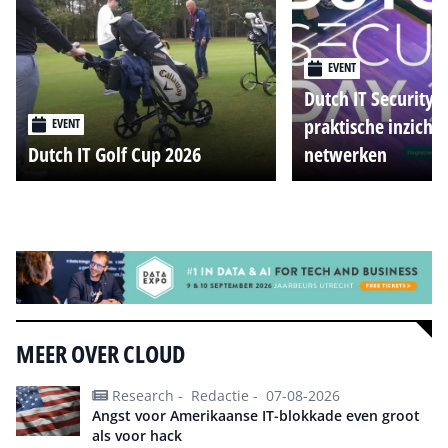
EVENT
Dutch IT Security 
praktische inzicht
EVENT
Dutch IT Golf Cup 2026
netwerken
Alle events
MEER OVER CLOUD
Research -
Redactie -
07-08-2026
Angst voor Amerikaanse IT-blokkade even groot
als voor hack