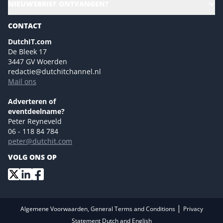
NIEUWSBRIEF ONTVANGEN?
Homepage
Gartner
Magazines
CONTACT
NL Digital
Colofon
DutchIT.com
Marketingmogelijkheden 2026
De Bleek 17
Eventmogelijkheden 2026
3447 GV Woerden
redactie@dutchitchannel.nl
Advertising opportunities 2026 ENG
Mail ons
Event opportunities 2026 ENG
Versturen
Adverteren of
eventdeelname?
Peter Reyneveld
06 - 118 84 784
peter@dutchit.com
VOLG ONS OP
|
Algemene Voorwaarden, General Terms and Conditions
Privacy
Statement Dutch and English