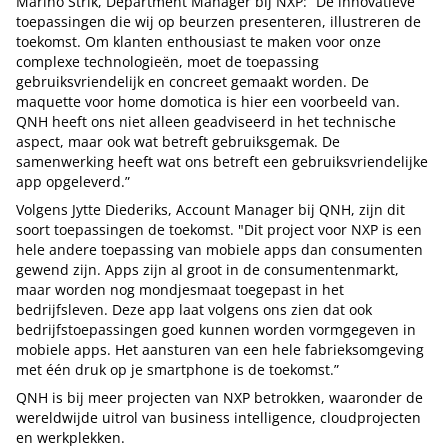
Marino Strik, Department Manager bij NXP: “De innovatieve
toepassingen die wij op beurzen presenteren, illustreren de
toekomst. Om klanten enthousiast te maken voor onze
complexe technologieën, moet de toepassing
gebruiksvriendelijk en concreet gemaakt worden. De
maquette voor home domotica is hier een voorbeeld van.
QNH heeft ons niet alleen geadviseerd in het technische
aspect, maar ook wat betreft gebruiksgemak. De
samenwerking heeft wat ons betreft een gebruiksvriendelijke
app opgeleverd.”
Volgens Jytte Diederiks, Account Manager bij QNH, zijn dit
soort toepassingen de toekomst. "Dit project voor NXP is een
hele andere toepassing van mobiele apps dan consumenten
gewend zijn. Apps zijn al groot in de consumentenmarkt,
maar worden nog mondjesmaat toegepast in het
bedrijfsleven. Deze app laat volgens ons zien dat ook
bedrijfstoepassingen goed kunnen worden vormgegeven in
mobiele apps. Het aansturen van een hele fabrieksomgeving
met één druk op je smartphone is de toekomst.”
QNH is bij meer projecten van NXP betrokken, waaronder de
wereldwijde uitrol van business intelligence, cloudprojecten
en werkplekken.