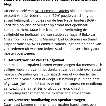
blog.
1
Uit onderzoek
van
Axis Communications
blijkt dat bijna 80
procent van de Nederlanders (79%) goede verlichting op
straat belangrijk vindt. Zes op de tien Nederlanders (63%)
voelt zich bovendien veiliger op straat met openbaar
cameratoezicht. Maar hoe kan slimme verlichting de
veiligheid en leefbaarheid van steden verhogen? Epko van
Nisselrooij, Key Account Manager End Customers en Smart
City-specialist bij Axis Communications, legt aan de hand van
vier redenen uit waarom iedere stad slimme verlichting zou
moeten overwegen.
1. Het vergroot het veiligheidsgevoel
Slimme lantaarnpalen kunnen ervoor zorgen dat mensen zich
veiliger voelen als ze in het donkerst van de nacht over straat
moeten. De palen gaan automatisch aan of worden lichter
wanneer je voorbijfietst of -loopt. En bevind je je in een nare
of gevaarlijke situatie? Dan is er ook een camera en noodknop
aanwezig, die je met één druk op de knop direct in
verbinding brengt met de meldkamer of alarmcentrale.
2. Het verbetert handhaving van openbare wegen
Daarnaast kunnen slimme lantaarnpalen handhavers een