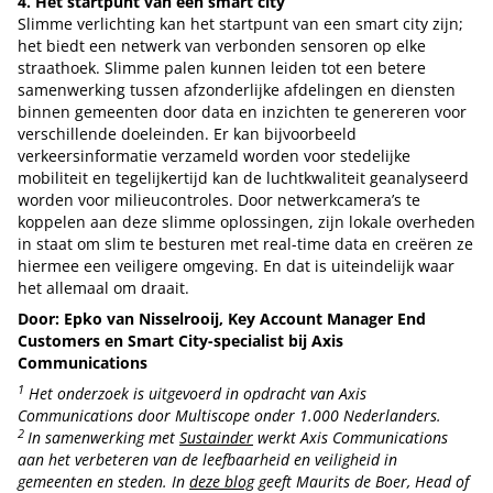
4. Het startpunt van een smart city
Slimme verlichting kan het startpunt van een smart city zijn;
het biedt een netwerk van verbonden sensoren op elke
straathoek. Slimme palen kunnen leiden tot een betere
samenwerking tussen afzonderlijke afdelingen en diensten
binnen gemeenten door data en inzichten te genereren voor
verschillende doeleinden. Er kan bijvoorbeeld
verkeersinformatie verzameld worden voor stedelijke
mobiliteit en tegelijkertijd kan de luchtkwaliteit geanalyseerd
worden voor milieucontroles. Door netwerkcamera’s te
koppelen aan deze slimme oplossingen, zijn lokale overheden
in staat om slim te besturen met real-time data en creëren ze
hiermee een veiligere omgeving. En dat is uiteindelijk waar
het allemaal om draait.
Door: Epko van Nisselrooij, Key Account Manager End
Customers en Smart City-specialist bij Axis
Communications
1
Het onderzoek is uitgevoerd in opdracht van Axis
Communications door Multiscope onder 1.000 Nederlanders.
2
In samenwerking met
Sustainder
werkt Axis Communications
aan het verbeteren van de leefbaarheid en veiligheid in
gemeenten en steden. In
deze blog
geeft Maurits de Boer, Head of