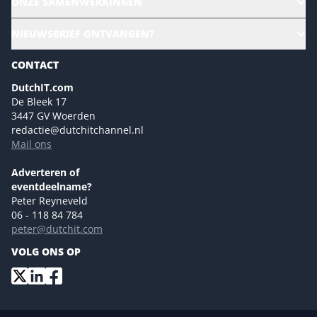
ONZE SAMENWERKINGEN
Ons team
CloudLunch
NIEUWSBRIEF ONTVANGEN?
Homepage
Gartner
Magazines
CONTACT
NL Digital
Colofon
DutchIT.com
Marketingmogelijkheden 2026
De Bleek 17
Eventmogelijkheden 2026
3447 GV Woerden
redactie@dutchitchannel.nl
Advertising opportunities 2026 ENG
Mail ons
Event opportunities 2026 ENG
Versturen
Adverteren of
eventdeelname?
Peter Reyneveld
06 - 118 84 784
peter@dutchit.com
VOLG ONS OP