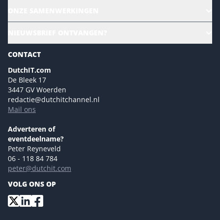
Alle evenementen
ONZE SAMENWERKINGEN
Ons team
CloudLunch
NIEUWSBRIEF ONTVANGEN?
Homepage
Gartner
Magazines
CONTACT
NL Digital
Colofon
DutchIT.com
Marketingmogelijkheden 2026
De Bleek 17
Eventmogelijkheden 2026
3447 GV Woerden
redactie@dutchitchannel.nl
Advertising opportunities 2026 ENG
Mail ons
Event opportunities 2026 ENG
Versturen
Adverteren of
eventdeelname?
Peter Reyneveld
06 - 118 84 784
peter@dutchit.com
VOLG ONS OP