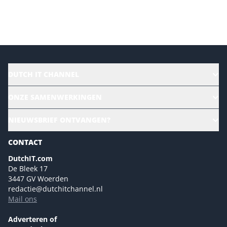
Versturen
DUTCH IT CHANNEL
Alle evenementen
ONZE SAMENWERKINGEN
Ons team
CloudLunch
NIEUWSBRIEF ONTVANGEN?
Homepage
Gartner
Magazines
CONTACT
NL Digital
Colofon
DutchIT.com
Marketingmogelijkheden 2026
De Bleek 17
Eventmogelijkheden 2026
3447 GV Woerden
redactie@dutchitchannel.nl
Advertising opportunities 2026 ENG
Mail ons
Event opportunities 2026 ENG
Versturen
Adverteren of