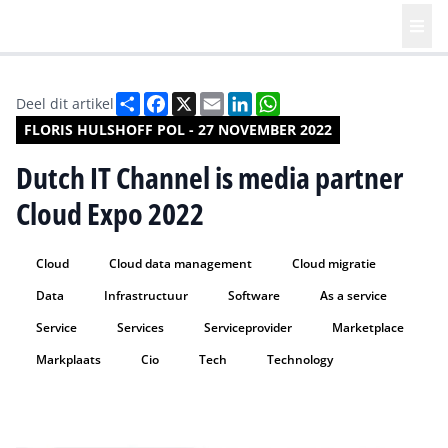
Deel
Facebook
X
Email
LinkedIn
WhatsApp
Deel dit artikel
FLORIS HULSHOFF POL - 27 NOVEMBER 2022
Dutch IT Channel is media partner
Cloud Expo 2022
Cloud
Cloud data management
Cloud migratie
Data
Infrastructuur
Software
As a service
Service
Services
Serviceprovider
Marketplace
Markplaats
Cio
Tech
Technology