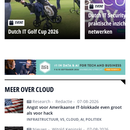
EVENT
Dutch IT Security 
praktische inzicht
EVENT
Dutch IT Golf Cup 2026
netwerken
Alle events
MEER OVER CLOUD
Research -
Redactie -
07-08-2026
Angst voor Amerikaanse IT-blokkade even groot
als voor hack
INFRASTRUCTUUR, VS, CLOUD, AI, POLITIEK
Nieuws -
Witold Kepinski -
07-08-2026