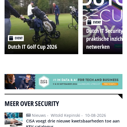
EVENT
Dutch IT Security 
praktische inzicht
EVENT
Dutch IT Golf Cup 2026
netwerken
Alle events
MEER OVER SECURITY
Nieuws -
Witold Kepinski -
10-08-2026
CISA voegt drie nieuwe kwetsbaarheden toe aan
KEV-catalogus