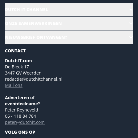
DUTCH IT CHANNEL
Alle evenementen
ONZE SAMENWERKINGEN
Ons team
CloudLunch
NIEUWSBRIEF ONTVANGEN?
Homepage
Gartner
Magazines
CONTACT
NL Digital
Colofon
DutchIT.com
Marketingmogelijkheden 2026
De Bleek 17
Eventmogelijkheden 2026
3447 GV Woerden
redactie@dutchitchannel.nl
Advertising opportunities 2026 ENG
Mail ons
Event opportunities 2026 ENG
Versturen
Adverteren of
eventdeelname?
Peter Reyneveld
06 - 118 84 784
peter@dutchit.com
VOLG ONS OP