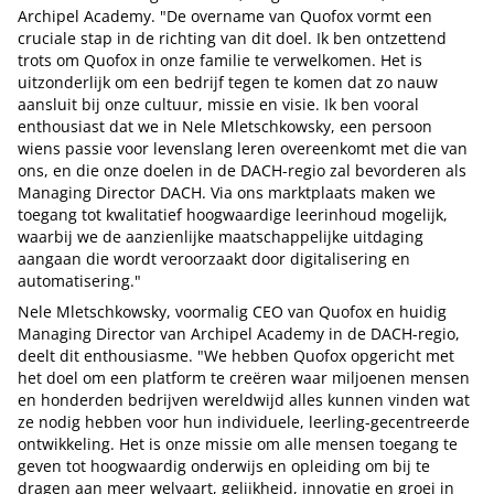
Archipel Academy. "De overname van Quofox vormt een
cruciale stap in de richting van dit doel. Ik ben ontzettend
trots om Quofox in onze familie te verwelkomen. Het is
uitzonderlijk om een bedrijf tegen te komen dat zo nauw
aansluit bij onze cultuur, missie en visie. Ik ben vooral
enthousiast dat we in Nele Mletschkowsky, een persoon
wiens passie voor levenslang leren overeenkomt met die van
ons, en die onze doelen in de DACH-regio zal bevorderen als
Managing Director DACH. Via ons marktplaats maken we
toegang tot kwalitatief hoogwaardige leerinhoud mogelijk,
waarbij we de aanzienlijke maatschappelijke uitdaging
aangaan die wordt veroorzaakt door digitalisering en
automatisering."
Nele Mletschkowsky, voormalig CEO van Quofox en huidig
Managing Director van Archipel Academy in de DACH-regio,
deelt dit enthousiasme. "We hebben Quofox opgericht met
het doel om een platform te creëren waar miljoenen mensen
en honderden bedrijven wereldwijd alles kunnen vinden wat
ze nodig hebben voor hun individuele, leerling-gecentreerde
ontwikkeling. Het is onze missie om alle mensen toegang te
geven tot hoogwaardig onderwijs en opleiding om bij te
dragen aan meer welvaart, gelijkheid, innovatie en groei in