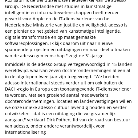
Roz Sabir is de tienduizendste medewerker van de adesso
Group. De Nederlandse met studies in kunstmatige
intelligentie en informatiewetenschappen heeft eerder
gewerkt voor Apple en de IT-dienstverlener van het
Nederlandse Ministerie van Justitie en Veiligheid. adesso is
een pionier op het gebied van kunstmatige intelligentie,
digitale transformatie en op maat gemaakte
softwareoplossingen. Ik kijk daarom uit naar nieuwe
spannende projecten en uitdagingen en naar deel uitmaken
van de adesso gemeenschap," zegt de 31-jarige.
Inmiddels is de adesso Group vertegenwoordigd in 15 landen
wereldwijd, waarvan zeven dochterondernemingen alleen al
in de afgelopen twee jaar zijn toegevoegd. "We breiden
adesso internationaal steeds verder uit om ook buiten de
DACH-regio in Europa een toonaangevende IT-dienstverlener
te worden. Met een groeiend aantal medewerkers,
dochterondernemingen, locaties en landenvestigingen willen
we onze unieke adesso-cultuur levendig houden en verder
ontwikkelen - dat is een uitdaging die we gezamenlijk
aangaan," verklaart Dirk Pothen, lid van de raad van bestuur
van adesso, onder andere verantwoordelijk voor
internationalisering