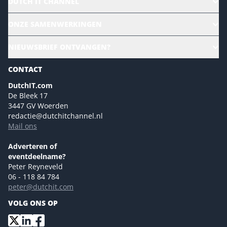
DUTCH IT CHANNEL
Alle evenementen
ONZE SAMENWERKINGEN
Ons team
CloudLunch
NIEUWSBRIEF ONTVANGEN?
Homepage
Gartner
Magazines
CONTACT
NL Digital
Colofon
DutchIT.com
Marketingmogelijkheden 2026
De Bleek 17
Eventmogelijkheden 2026
3447 GV Woerden
redactie@dutchitchannel.nl
Advertising opportunities 2026 ENG
Mail ons
Event opportunities 2026 ENG
Versturen
Adverteren of
eventdeelname?
Peter Reyneveld
06 - 118 84 784
peter@dutchit.com
VOLG ONS OP