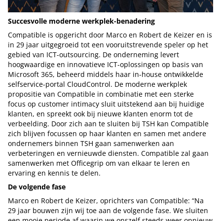
Succesvolle moderne werkplek-benadering
Compatible is opgericht door Marco en Robert de Keizer en is
in 29 jaar uitgegroeid tot een vooruitstrevende speler op het
gebied van ICT-outsourcing. De onderneming levert
hoogwaardige en innovatieve ICT-oplossingen op basis van
Microsoft 365, beheerd middels haar in-house ontwikkelde
selfservice-portal CloudControl. De moderne werkplek
propositie van Compatible in combinatie met een sterke
focus op customer intimacy sluit uitstekend aan bij huidige
klanten, en spreekt ook bij nieuwe klanten enorm tot de
verbeelding. Door zich aan te sluiten bij TSH kan Compatible
zich blijven focussen op haar klanten en samen met andere
ondernemers binnen TSH gaan samenwerken aan
verbeteringen en vernieuwde diensten. Compatible zal gaan
samenwerken met Officegrip om van elkaar te leren en
ervaring en kennis te delen.
De volgende fase
Marco en Robert de Keizer, oprichters van Compatible: “Na
29 jaar bouwen zijn wij toe aan de volgende fase. We sluiten
een mooie periode af waarin we onszelf steeds weer opnieuw