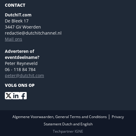
Magazines
CONTACT
NL Digital
Colofon
DutchIT.com
Marketingmogelijkheden 2026
De Bleek 17
Eventmogelijkheden 2026
3447 GV Woerden
redactie@dutchitchannel.nl
Advertising opportunities 2026 ENG
Mail ons
Event opportunities 2026 ENG
Versturen
Adverteren of
eventdeelname?
Peter Reyneveld
06 - 118 84 784
peter@dutchit.com
VOLG ONS OP
|
Algemene Voorwaarden, General Terms and Conditions
Privacy
Statement Dutch and English
Techpartner IGNE