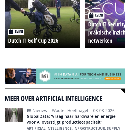
EVENT
Dutch IT Security 
praktische inzicht
EVENT
Dutch IT Golf Cup 2026
netwerken
Alle events
MEER OVER ARTIFICIAL INTELLIGENCE
Nieuws -
Wouter Hoeffnagel -
08-08-2026
GlobalData: 'Vraag naar hardware en energie
voor AI overstijgt productiecapaciteit'
ARTIFICIAL INTELLIGENCE, INFRASTRUCTUUR, SUPPLY