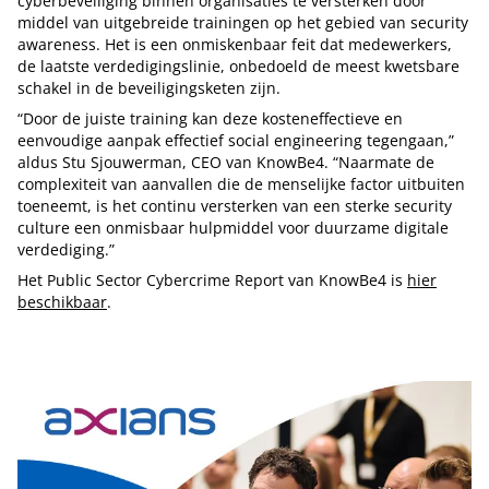
cyberbeveiliging binnen organisaties te versterken door
middel van uitgebreide trainingen op het gebied van security
awareness. Het is een onmiskenbaar feit dat medewerkers,
de laatste verdedigingslinie, onbedoeld de meest kwetsbare
schakel in de beveiligingsketen zijn.
“Door de juiste training kan deze kosteneffectieve en
eenvoudige aanpak effectief social engineering tegengaan,”
aldus Stu Sjouwerman, CEO van KnowBe4. “Naarmate de
complexiteit van aanvallen die de menselijke factor uitbuiten
toeneemt, is het continu versterken van een sterke security
culture een onmisbaar hulpmiddel voor duurzame digitale
verdediging.”
Het Public Sector Cybercrime Report van KnowBe4 is
hier
beschikbaar
.
Tip de redactie