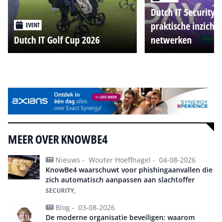
Dutch IT Security 
praktische inzicht
EVENT
Dutch IT Golf Cup 2026
netwerken
Alle events
MEER OVER KNOWBE4
Nieuws -
Wouter Hoeffnagel -
04-08-2026
KnowBe4 waarschuwt voor phishingaanvallen die
zich automatisch aanpassen aan slachtoffer
SECURITY,
Blog -
03-08-2026
De moderne organisatie beveiligen: waarom