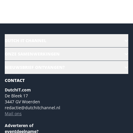
Versturen
DUTCH IT CHANNEL
Alle evenementen
ONZE SAMENWERKINGEN
Ons team
CloudLunch
NIEUWSBRIEF ONTVANGEN?
Homepage
Gartner
Magazines
CONTACT
NL Digital
Colofon
DutchIT.com
Marketingmogelijkheden 2026
De Bleek 17
Eventmogelijkheden 2026
3447 GV Woerden
redactie@dutchitchannel.nl
Advertising opportunities 2026 ENG
Mail ons
Event opportunities 2026 ENG
Versturen
Adverteren of
eventdeelname?