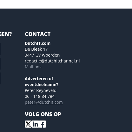
GEN?
CONTACT
DutchIT.com
De Bleek 17
3447 GV Woerden
redactie@dutchitchannel.nl
Mail ons
Adverteren of
eventdeelname?
Peter Reyneveld
06 - 118 84 784
peter@dutchit.com
VOLG ONS OP