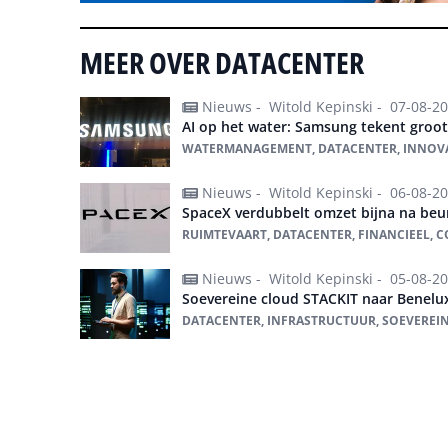
MEER OVER DATACENTER
Nieuws -
Witold Kepinski -
07-08-2
AI op het water: Samsung tekent groo
WATERMANAGEMENT, DATACENTER, INNOVA
Nieuws -
Witold Kepinski -
06-08-2
SpaceX verdubbelt omzet bijna na beu
RUIMTEVAART, DATACENTER, FINANCIEEL, CO
Nieuws -
Witold Kepinski -
05-08-2
Soevereine cloud STACKIT naar Benelu
DATACENTER, INFRASTRUCTUUR, SOEVEREI
Alles over datacenter