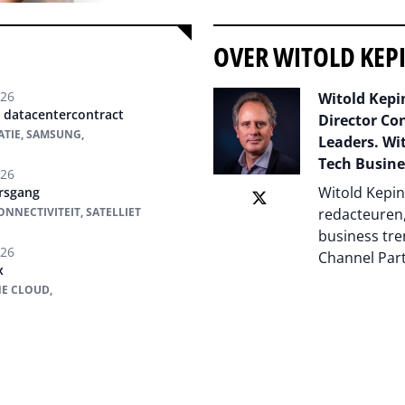
OVER WITOLD KEP
026
Witold Kepin
t datacentercontract
Director Co
TIE, SAMSUNG,
Leaders. Wit
Tech Busine
026
Witold Kepin
rsgang
NNECTIVITEIT, SATELLIET
redacteuren,
business tre
026
Channel Par
x
NE CLOUD,
Auteur pagi