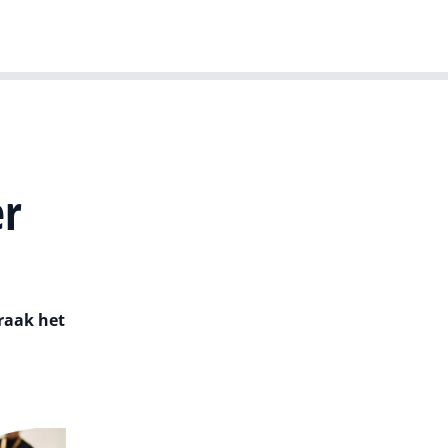
T-agenda
Meer
Dutch IT Leaders
er
raak het