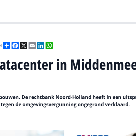
Gartner
I
Deel
Facebook
X
Email
LinkedIn
WhatsApp
el
datacenter in Middenme
bouwen. De rechtbank Noord-Holland heeft in een uitsp
r tegen de omgevingsvergunning ongegrond verklaard.