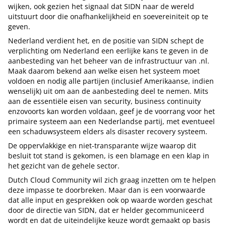
wijken, ook gezien het signaal dat SIDN naar de wereld
uitstuurt door die onafhankelijkheid en soevereiniteit op te
geven.
Nederland verdient het, en de positie van SIDN schept de
verplichting om Nederland een eerlijke kans te geven in de
aanbesteding van het beheer van de infrastructuur van .nl.
Maak daarom bekend aan welke eisen het systeem moet
voldoen en nodig alle partijen (inclusief Amerikaanse, indien
wenselijk) uit om aan de aanbesteding deel te nemen. Mits
aan de essentiële eisen van security, business continuity
enzovoorts kan worden voldaan, geef je de voorrang voor het
primaire systeem aan een Nederlandse partij, met eventueel
een schaduwsysteem elders als disaster recovery systeem.
De oppervlakkige en niet-transparante wijze waarop dit
besluit tot stand is gekomen, is een blamage en een klap in
het gezicht van de gehele sector.
Dutch Cloud Community wil zich graag inzetten om te helpen
deze impasse te doorbreken. Maar dan is een voorwaarde
dat alle input en gesprekken ook op waarde worden geschat
door de directie van SIDN, dat er helder gecommuniceerd
wordt en dat de uiteindelijke keuze wordt gemaakt op basis