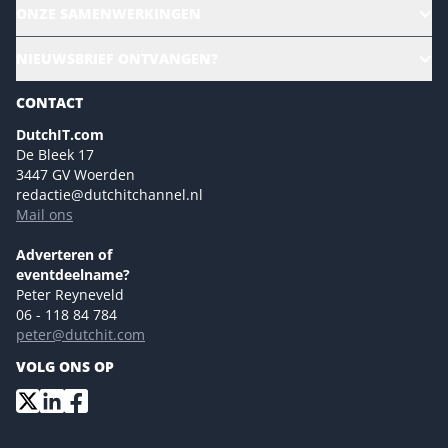
Alle evenementen
ONZE SAMENWERKINGEN
Ons team
CloudLunch
NIEUWSBRIEF ONTVANGEN?
Homepage
Gartner
Magazines
CONTACT
NL Digital
Colofon
DutchIT.com
Marketingmogelijkheden 2026
De Bleek 17
Eventmogelijkheden 2026
3447 GV Woerden
redactie@dutchitchannel.nl
Advertising opportunities 2026 ENG
Mail ons
Event opportunities 2026 ENG
Versturen
Adverteren of
eventdeelname?
Peter Reyneveld
06 - 118 84 784
peter@dutchit.com
VOLG ONS OP