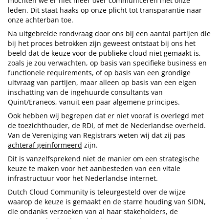
mochten we er niet meer over communiceren met onze
leden. Dit staat haaks op onze plicht tot transparantie naar
onze achterban toe.
Na uitgebreide rondvraag door ons bij een aantal partijen die
bij het proces betrokken zijn geweest ontstaat bij ons het
beeld dat de keuze voor de publieke cloud niet gemaakt is,
zoals je zou verwachten, op basis van specifieke business en
functionele requirements, of op basis van een grondige
uitvraag van partijen, maar alleen op basis van een eigen
inschatting van de ingehuurde consultants van
Quint/Eraneos, vanuit een paar algemene principes.
Ook hebben wij begrepen dat er niet vooraf is overlegd met
de toezichthouder, de RDI, of met de Nederlandse overheid.
Van de Vereniging van Registrars weten wij dat zij pas
achteraf geïnformeerd
zijn.
Dit is vanzelfsprekend niet de manier om een strategische
keuze te maken voor het aanbesteden van een vitale
infrastructuur voor het Nederlandse internet.
Dutch Cloud Community is teleurgesteld over de wijze
waarop de keuze is gemaakt en de starre houding van SIDN,
die ondanks verzoeken van al haar stakeholders, de