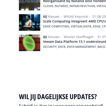
Reorganisatie bij Nutanix kost honde
CLOUD, NUTANIX, INFRASTRUCTUUR, VIRTUA
Nieuws -
Witold Kepinski -
01-08-2
Scale Computing integreert AMD CPU’s
EDGE COMPUTING, VIRTUALISATIE, EDGE, C
Nieuws -
Wouter Hoeffnagel -
31-07
Veeam Data Platform 13.1 ondersteunt
SECURITY, DATA, DATA MANAGEMENT, BACK
Alles over Virtualisatie
WIL JIJ DAGELIJKSE UPDATES?
Schrijf je dan in voor onze nieuwsbrief!