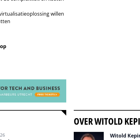
virtualisatieoplossing willen
utten
 op
OVER WITOLD KEP
026
Witold Kepin