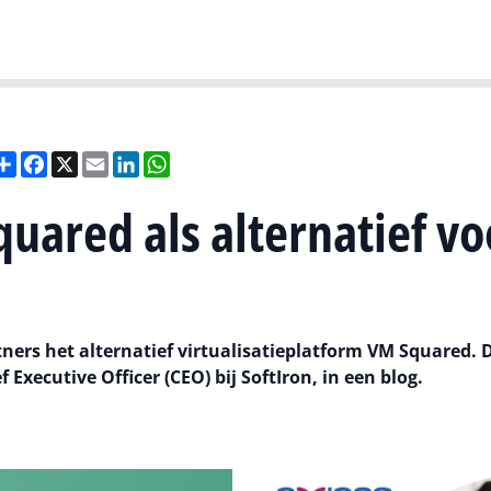
Gartner
I
Deel
Facebook
X
Email
LinkedIn
WhatsApp
quared als alternatief vo
ners het alternatief virtualisatieplatform VM Squared. D
 Executive Officer (CEO) bij SoftIron, in een blog.