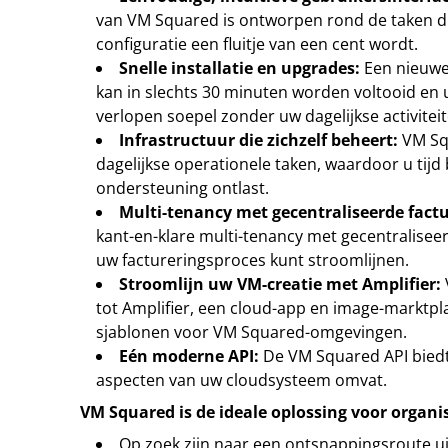
van VM Squared is ontworpen rond de taken di
configuratie een fluitje van een cent wordt.
Snelle installatie en upgrades:
Een nieuwe 
kan in slechts 30 minuten worden voltooid en 
verlopen soepel zonder uw dagelijkse activiteit
Infrastructuur die zichzelf beheert:
VM Sq
dagelijkse operationele taken, waardoor u tijd
ondersteuning ontlast.
Multi-tenancy met gecentraliseerde factu
kant-en-klare multi-tenancy met gecentralisee
uw factureringsproces kunt stroomlijnen.
Stroomlijn uw VM-creatie met Amplifier:
tot Amplifier, een cloud-app en image-marktpl
sjablonen voor VM Squared-omgevingen.
Eén moderne API:
De VM Squared API biedt 
aspecten van uw cloudsysteem omvat.
VM Squared is de ideale oplossing voor organis
Op zoek zijn naar een ontsnappingsroute ui