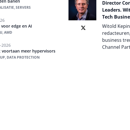
rden banen
Director Co
LISATIE, SERVERS
Leaders. Wit
Tech Busine
026
Witold Kepin
 voor edge en AI
PU, AMD
redacteuren,
business tre
-2026
Channel Par
 voortaan meer hypervisors
-UP, DATA PROTECTION
Auteur pagi