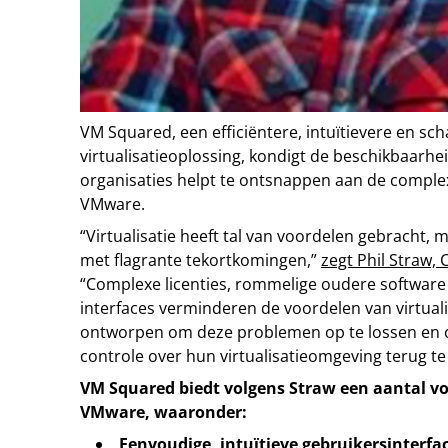
VM Squared, een efficiëntere, intuïtievere en sc
virtualisatieoplossing, kondigt de beschikbaarhei
organisaties helpt te ontsnappen aan de complex
VMware.
“Virtualisatie heeft tal van voordelen gebracht,
met flagrante tekortkomingen,”
zegt Phil Straw,
“Complexe licenties, rommelige oudere software 
interfaces verminderen de voordelen van virtuali
ontworpen om deze problemen op te lossen en o
controle over hun virtualisatieomgeving terug te
VM Squared biedt volgens Straw een aantal vo
VMware, waaronder:
Eenvoudige, intuïtieve gebruikersinterfac