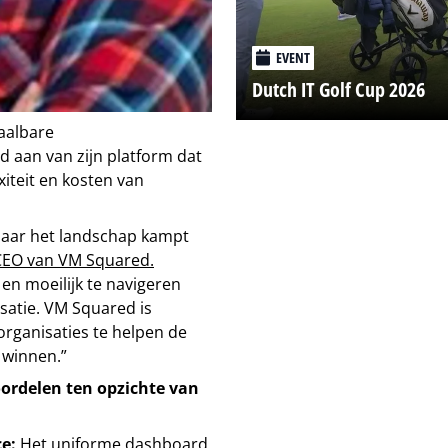
EVENT
Dutch IT Golf Cup 2026
haalbare
d aan van zijn platform dat
iteit en kosten van
 maar het landschap kampt
 CEO van VM Squared.
en moeilijk te navigeren
satie. VM Squared is
rganisaties te helpen de
 winnen.”
ordelen ten opzichte van
e:
Het uniforme dashboard