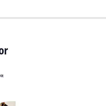
T-agenda
Meer
Dutch IT Leaders
or
it