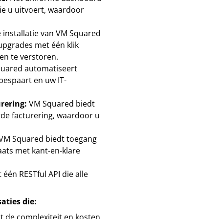
e u uitvoert, waardoor
installatie van VM Squared
upgrades met één klik
en te verstoren.
uared automatiseert
 bespaart en uw IT-
rering:
VM Squared biedt
rde facturering, waardoor u
VM Squared biedt toegang
aats met kant-en-klare
één RESTful API die alle
aties die:
t de complexiteit en kosten