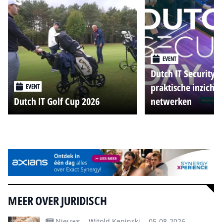
EVENT
Dutch IT Security 
praktische inzicht
EVENT
Dutch IT Golf Cup 2026
netwerken
Alle events
MEER OVER JURIDISCH
Nieuws -
Witold Kepinski -
05-08-2026