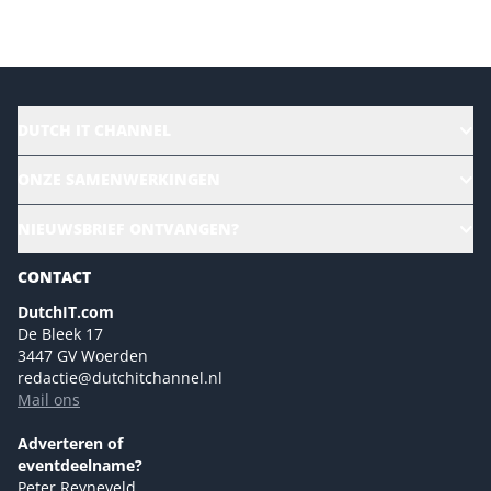
DUTCH IT CHANNEL
Alle evenementen
ONZE SAMENWERKINGEN
Ons team
CloudLunch
NIEUWSBRIEF ONTVANGEN?
Homepage
Gartner
Magazines
CONTACT
NL Digital
Colofon
DutchIT.com
Marketingmogelijkheden 2026
De Bleek 17
Eventmogelijkheden 2026
3447 GV Woerden
redactie@dutchitchannel.nl
Advertising opportunities 2026 ENG
Mail ons
Event opportunities 2026 ENG
Versturen
Adverteren of
eventdeelname?
Peter Reyneveld