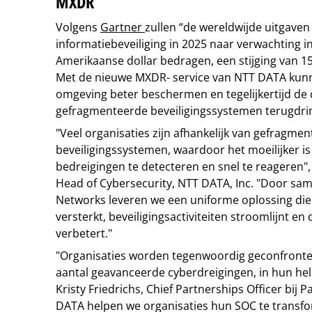
MXDR
Volgens
Gartner
zullen “de wereldwijde uitgaven
informatiebeveiliging in 2025 naar verwachting in
Amerikaanse dollar bedragen, een stijging van 15
Met de nieuwe MXDR- service van NTT DATA kunn
omgeving beter beschermen en tegelijkertijd de 
gefragmenteerde beveiligingssystemen terugdri
"Veel organisaties zijn afhankelijk van gefragme
beveiligingssystemen, waardoor het moeilijker 
bedreigingen te detecteren en snel te reageren",
Head of Cybersecurity, NTT DATA, Inc. "Door sam
Networks leveren we een uniforme oplossing di
versterkt, beveiligingsactiviteiten stroomlijnt e
verbetert."
"Organisaties worden tegenwoordig geconfront
aantal geavanceerde cyberdreigingen, in hun hele
Kristy Friedrichs, Chief Partnerships Officer bij 
DATA helpen we organisaties hun SOC te transf