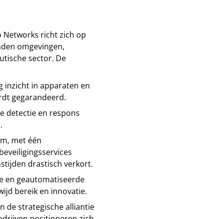
 Networks richt zich op
bonden omgevingen,
tische sector. De
ig inzicht in apparaten en
rdt gegarandeerd.
e detectie en respons
.
rm, met één
beveiligingsservices
tijden drastisch verkort.
e en geautomatiseerde
wijd bereik en innovatie.
 de strategische alliantie
drijven positioneren zich