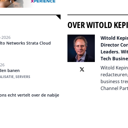
OVER WITOLD KEP
-2026
Witold Kepin
Alto Networks Strata Cloud
Director Co
Leaders. Wit
Tech Busine
026
Witold Kepin
rden banen
redacteuren,
LISATIE, SERVERS
business tre
Channel Par
s echt vertelt over de nabije
Auteur pagi