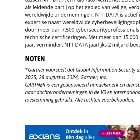
als leidende partij op het gebied van veilige, v
wereldwijde ondernemingen. NTT DATA is actief i
expertise naast wereldwijde cyberbeveiligingso
door meer dan 7.500 cybersecurityprofessional
technische certificeringen. Met meer dan 15.000 
jaar, vermindert NTT DATA jaarlijks 2 miljard bev
NOTEN
*
Gartner
voorspelt dat Global Information Security
2025, 28 augustus 2024, Gartner, Inc.
GARTNER is een gedeponeerd handelsmerk en dienstm
haar dochterondernemingen in de VS en internationa
toestemming gebruikt.
Alle rechten voorbehouden.
Tip de redactie