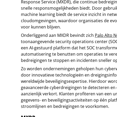
Response Service (MXDR), die continue bedreigi
snelle responsmogelijkheden biedt. Door gebrui
machine learning biedt de service inzicht in net
cloudomgevingen, waardoor organisaties de evo
voor kunnen blijven.
Onderliggend aan MXDR bevindt zich
Palo Alto 
toonaangevende security operations center (SOC
een AI-gestuurd platform dat het SOC transforme
automatisering te benutten om operaties te ver
bedreigingen te stoppen en incidenten sneller op
Zo worden ondernemingen geholpen hun cyberw
door innovatieve technologieën en dreigingsinfo
wereldwijde beveiligingsexpertise. Hierdoor wordt
geavanceerde cyberdreigingen te detecteren en 
aanzienlijk verkort. Klanten profiteren van een u
gegevens- en beveiligingsactiviteiten op één plat
stroomlijnen en bedreigingen te voorkomen.