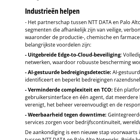
Industrieën helpen
- Het partnerschap tussen NTT DATA en Palo Alto
segmenten die afhankelijk zijn van veilige, ver
waaronder de productie-, chemische en farmaceu
belangrijkste voordelen zijn:
- Uitgebreide Edge-to-Cloud-beveiliging
: Volled
netwerken, waardoor robuuste bescherming wo
- AI-gestuurde bedreigingsdetectie:
AI-gestuurd
identificeert en beperkt bedreigingen razendsnel
- Verminderde complexiteit en TCO:
Eén platfo
gebruikersinterface en één agent, dat meerdere 
verenigt, het beheer vereenvoudigt en de respons
- Weerbaarheid tegen downtime:
Geïntegreerd
services zorgen voor bedrijfscontinuïteit, wereld
De aankondiging is een nieuwe stap voorwaarts in
tussen NTT DATA en Palo Alto Networks. Beide be