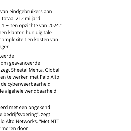
 van eindgebruikers aan
 totaal 212 miljard
,1 % ten opzichte van 2024.”
en klanten hun digitale
complexiteit en kosten van
ngen.
nteerde
is om geavanceerde
 zegt Sheetal Mehta, Global
en te werken met Palo Alto
e de cyberweerbaarheid
n de algehele wendbaarheid
eerd met een ongekend
 bedrijfsvoering", zegt
Palo Alto Networks. "Met NTT
ormeren door