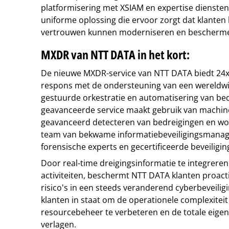
platformisering met XSIAM en expertise dienste
uniforme oplossing die ervoor zorgt dat klanten 
vertrouwen kunnen moderniseren en bescherme
MXDR van NTT DATA in het kort:
De nieuwe MXDR-service van NTT DATA biedt 24x7
respons met de ondersteuning van een wereldwij
gestuurde orkestratie en automatisering van be
geavanceerde service maakt gebruik van machine
geavanceerd detecteren van bedreigingen en w
team van bekwame informatiebeveiligingsmanager
forensische experts en gecertificeerde beveiligin
Door real-time dreigingsinformatie te integreren
activiteiten, beschermt NTT DATA klanten proac
risico's in een steeds veranderend cyberbeveiligi
klanten in staat om de operationele complexiteit
resourcebeheer te verbeteren en de totale eige
verlagen.