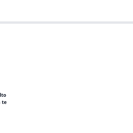
T-agenda
Meer
Dutch IT Leaders
lto
 te