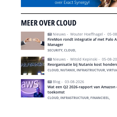
MEER OVER CLOUD
Nieuws -
Wouter Hoeffnagel -
05-08
FireMon rondt integratie af met Palo 
Manager
SECURITY, CLOUD,
Nieuws -
Witold Kepinski -
05-08-2
Reorganisatie bij Nutanix kost honde
CLOUD, NUTANIX, INFRASTRUCTUUR, VIRTUA
Blog -
03-08-2026
Wat een Q2 2026-rapport van Amazon on
toekomst
CLOUD, INFRASTRUCTUUR, FINANCIEEL,
Alles over Cloud