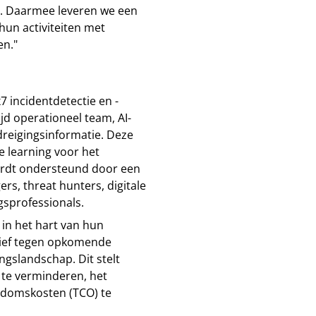
n. Daarmee leveren we een
hun activiteiten met
n."
 incidentdetectie en -
d operationeel team, AI-
dreigingsinformatie. Deze
 learning voor het
ordt ondersteund door een
s, threat hunters, digitale
gsprofessionals.
 in het hart van hun
tief tegen opkomende
ngslandschap. Dit stelt
 te verminderen, het
ndomskosten (TCO) te