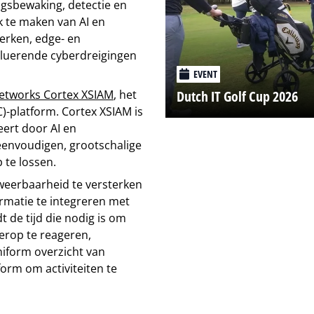
ngsbewaking, detectie en
k te maken van AI en
werken, edge- en
luerende cyberdreigingen
EVENT
Dutch IT Golf Cup 2026
Networks Cortex XSIAM
, het
)-platform. Cortex XSIAM is
ert door AI en
eenvoudigen, grootschalige
 te lossen.
eerbaarheid te versterken
rmatie te integreren met
 de tijd die nodig is om
erop te reageren,
niform overzicht van
form om activiteiten te