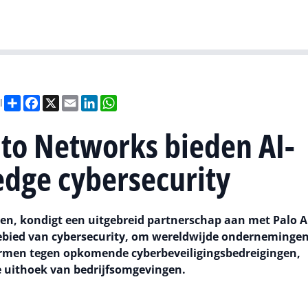
Gartner
I
Deel
Facebook
X
Email
LinkedIn
WhatsApp
l
lto Networks bieden AI-
edge cybersecurity
ten, kondigt een uitgebreid partnerschap aan met Palo A
ebied van cybersecurity, om wereldwijde ondernemingen
hermen tegen opkomende cyberbeveiligingsbedreigingen,
le uithoek van bedrijfsomgevingen.