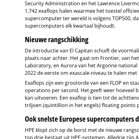
Security Administration en het Lawrence Livermo
1,742 exaflops halen waarmee het toestel officiee
supercomputer ter wereld is volgens TOP500, da
supercomputers elk kwartaal bijhoudt.
Nieuwe rangschikking
De introductie van El Capitan schuift de voorma
plaats naar achter. Het gaat om Frontier, van he
Laboratory, en Aurora van het Argonne national 
2022 de eerste om exascale-niveau te halen met 
Exaflops zijn een grootorde van een FLOP en staa
operations per second. Het geeft weer hoeveel 
kan uitvoeren. Een exaflop is tien tot de achtti
triljoen (quintillion in het engels) floating points
Ook snelste Europese supercomputers d
HPE klopt zich op de borst met de nieuwe rangsc
top drie bestaat uit HPE-systemen. Alledrie zijn