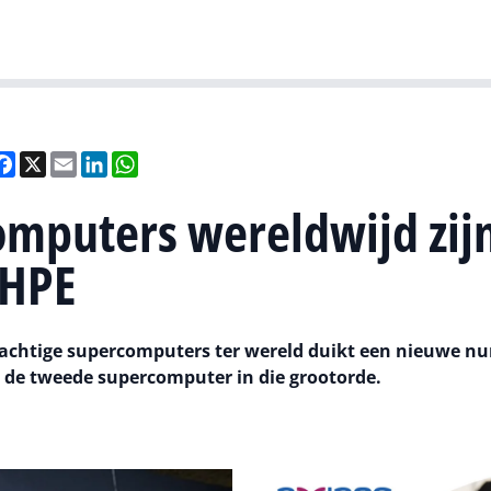
Gartner
I
eel
Facebook
X
Email
LinkedIn
WhatsApp
omputers wereldwijd zij
 HPE
rachtige supercomputers ter wereld duikt een nieuwe n
ar de tweede supercomputer in die grootorde.