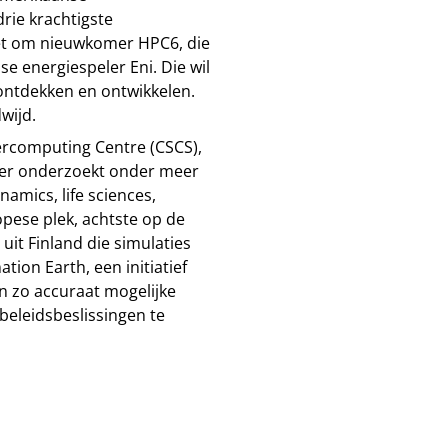
rie krachtigste
et om nieuwkomer HPC6, die
se energiespeler Eni. Die wil
ontdekken en ontwikkelen.
wijd.
percomputing Centre (CSCS),
ter onderzoekt onder meer
namics, life sciences,
pese plek, achtste op de
it Finland die simulaties
ion Earth, een initiatief
 zo accuraat mogelijke
beleidsbeslissingen te