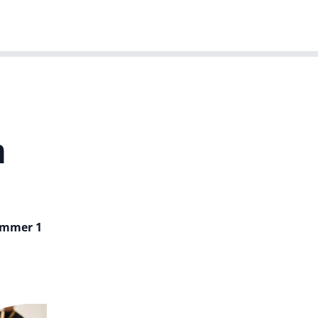
T-agenda
Meer
Dutch IT Leaders
n
ummer 1