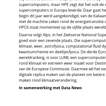
supercomputers, maar HPE zegt dat het ook de d
supercomputers in Europa leverde. Daar gaat h
begin dit jaar werd aangekondigd, van de Italiaan
met de machine zaken rond de energietransitie 
HPC6 staat momenteel op de vijfde plaats wereld
Daarna volgt Alps, in het Zwitserse National Su
goed voor een zevende plaats. Die supercompu
klimaat, weer, astrofysica, computational fluid dy
kwantumchemie en deeltjesfysica. De derde Euro
wereldranking, is voor LUMI, een supercomputer u
rond klimaat en extreem weer maakt voor Destinat
van de Europese Commissie. Daarmee wil het een
digitale replica maken van de planeet om betere 
maken rond klimaatverandering.
In samenwerking met Data News
Tip de redactie