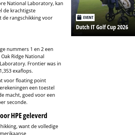
re National Laboratory, kan
l de krachtigste
EVENT
t de rangschikking voor
Dutch IT Golf Cup 2026
lige nummers 1 en 2 een
t Oak Ridge National
Laboratory. Frontier was in
1,353 exaflops.
t voor floating point
berekeningen een toestel
ende macht, goed voor een
 per seconde.
oor HPE geleverd
hikking, want de volledige
 Amerikaanse