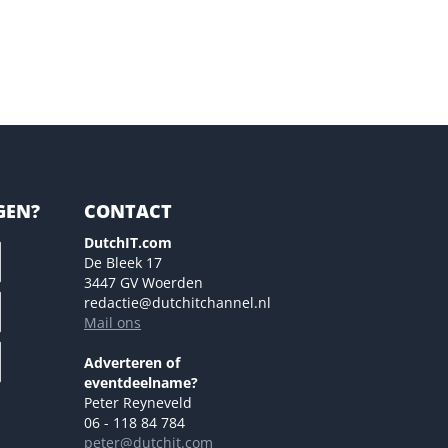
GEN?
CONTACT
DutchIT.com
De Bleek 17
3447 GV Woerden
redactie@dutchitchannel.nl
Mail ons
Adverteren of
eventdeelname?
Peter Reyneveld
06 - 118 84 784
peter@dutchit.com