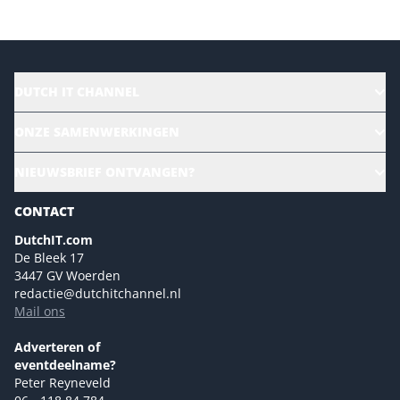
DUTCH IT CHANNEL
Alle evenementen
ONZE SAMENWERKINGEN
Ons team
CloudLunch
NIEUWSBRIEF ONTVANGEN?
Homepage
Gartner
Magazines
CONTACT
NL Digital
Colofon
DutchIT.com
Marketingmogelijkheden 2026
De Bleek 17
Eventmogelijkheden 2026
3447 GV Woerden
redactie@dutchitchannel.nl
Advertising opportunities 2026 ENG
Mail ons
Event opportunities 2026 ENG
Versturen
Adverteren of
eventdeelname?
Peter Reyneveld