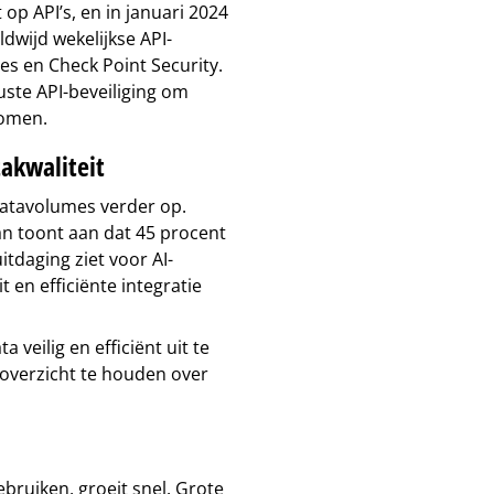
 op API’s, en in januari 2024
dwijd wekelijkse API-
es en Check Point Security.
ste API-beveiliging om
komen.
takwaliteit
 datavolumes verder op.
n toont aan dat 45 procent
itdaging ziet voor AI-
 en efficiënte integratie
 veilig en efficiënt uit te
 overzicht te houden over
ebruiken, groeit snel. Grote