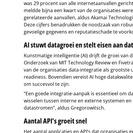
was 29 procent van alle internetaanvallen gericht
meldde bijna een kwart van de organisaties werel
gerelateerde aanvallen, aldus Akamai Technologi
Deze cijfers benadrukken de noodzaak van robuu
gevoelige gegevens en reputatieschade te voor
AI stuwt datagroei en stelt eisen aan da
Kunstmatige intelligentie (AI) drijft de groei van
Onderzoek van MIT Technology Review en Fivetra
van de organisaties data-integratie als grootste u
readiness. Bovendien vereist AI hoge datakwaliteit
om succesvol te zijn.
“Een goede integratie-aanpak is essentieel om data
wisselen tussen interne en externe systemen en
datastromen”, aldus Gregorowitsch.
Aantal API's groeit snel
Het aantal applicaties en API’s dat organisaties g