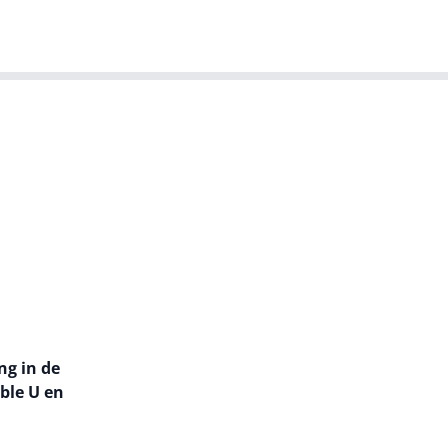
T-agenda
Meer
Dutch IT Leaders
ng in de
ble U en