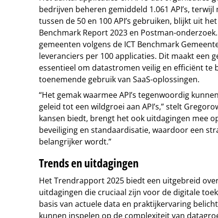
bedrijven beheren gemiddeld 1.061 API’s, terwijl
tussen de 50 en 100 API’s gebruiken, blijkt uit he
Benchmark Report 2023 en Postman-onderzoek. T
gemeenten volgens de ICT Benchmark Gemeente
leveranciers per 100 applicaties. Dit maakt een 
essentieel om datastromen veilig en efficiënt te
toenemende gebruik van SaaS-oplossingen.
“Het gemak waarmee API’s tegenwoordig kunnen 
geleid tot een wildgroei aan API’s,” stelt Gregoro
kansen biedt, brengt het ook uitdagingen mee o
beveiliging en standaardisatie, waardoor een st
belangrijker wordt.”
Trends en uitdagingen
Het Trendrapport 2025 biedt een uitgebreid over
uitdagingen die cruciaal zijn voor de digitale to
basis van actuele data en praktijkervaring belich
kunnen inspelen op de complexiteit van datagroe