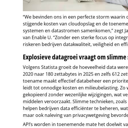
“We bevinden ons in een perfecte storm waarin d
stijgende kosten van cloudopslag en de toenemen
systemen en datastromen samenkomen,” zegt Ja
van Enable U. “Zonder een sterke focus op inte
riskeren bedrijven datakwaliteit, veiligheid en effi
Explosieve datagroei vraagt om slimme 
Volgens Statista groeit de hoeveelheid data were
2020 naar 180 zettabytes in 2025 en zelfs 612 ze
toename maakt effectief databeheer een prioritei
leidt tot onnodige kosten en milieubelasting. Zo
gekopieerd zonder wezenlijke wijzigingen, wat ve
middelen veroorzaakt. Slimme technieken, zoals e
helpen bedrijven data efficiënter te beheren, wat
maar ook naleving van privacywetgeving bevorde
API’s worden in toenemende mate het doelwit va