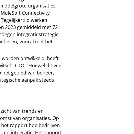
 middelgrote organisaties
t MuleSoft Connectivity
egelijkertijd werken
n 2023 gemiddeld met 72
gedegen integratiestrategie
 beheren, vooral met het
worden ontwikkeld, heeft
witsch, CTO. “Hoewel dit veel
p het gebied van beheer,
rategische aanpak steeds
zicht van trends en
ekomst van organisaties. Op
t het rapport hoe bedrijven
i en integratie.
Het rapport