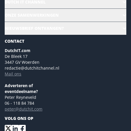
DUTCH IT CHANNEL
Alle evenementen
ONZE SAMENWERKINGEN
Ons team
CloudLunch
NIEUWSBRIEF ONTVANGEN?
Homepage
Gartner
Magazines
CONTACT
NL Digital
Colofon
DutchIT.com
Marketingmogelijkheden 2026
De Bleek 17
Eventmogelijkheden 2026
3447 GV Woerden
redactie@dutchitchannel.nl
Advertising opportunities 2026 ENG
Mail ons
Event opportunities 2026 ENG
Versturen
Adverteren of
eventdeelname?
Peter Reyneveld
06 - 118 84 784
peter@dutchit.com
VOLG ONS OP