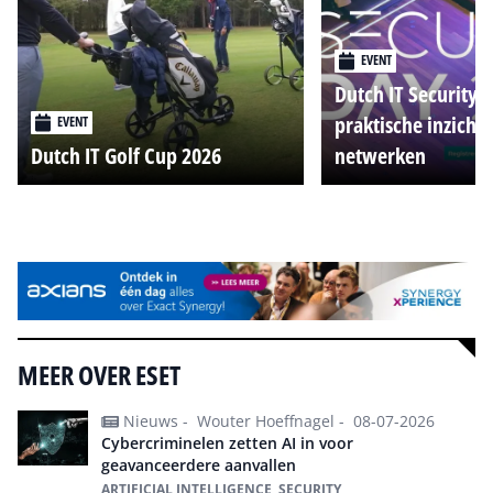
EVENT
Dutch IT Security 
praktische inzicht
EVENT
Dutch IT Golf Cup 2026
netwerken
Alle events
MEER OVER ESET
Nieuws -
Wouter Hoeffnagel -
08-07-2026
Cybercriminelen zetten AI in voor
geavanceerdere aanvallen
ARTIFICIAL INTELLIGENCE, SECURITY,