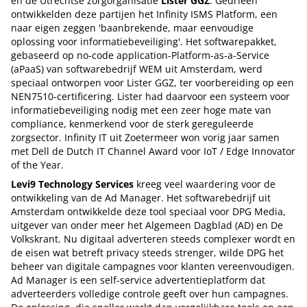
en de Utrechtse zorgorganisatie
Lister GGZ
. Gedrieën
ontwikkelden deze partijen het Infinity ISMS Platform, een
naar eigen zeggen 'baanbrekende, maar eenvoudige
oplossing voor informatiebeveiliging'. Het softwarepakket,
gebaseerd op no-code application-Platform-as-a-Service
(aPaaS) van softwarebedrijf WEM uit Amsterdam, werd
speciaal ontworpen voor Lister GGZ, ter voorbereiding op een
NEN7510-certificering. Lister had daarvoor een systeem voor
informatiebeveiliging nodig met een zeer hoge mate van
compliance, kenmerkend voor de sterk gereguleerde
zorgsector. Infinity IT uit Zoetermeer won vorig jaar samen
met Dell de Dutch IT Channel Award voor IoT / Edge Innovator
of the Year.
Levi9 Technology Services
kreeg veel waardering voor de
ontwikkeling van de Ad Manager. Het softwarebedrijf uit
Amsterdam ontwikkelde deze tool speciaal voor DPG Media,
uitgever van onder meer het Algemeen Dagblad (AD) en De
Volkskrant. Nu digitaal adverteren steeds complexer wordt en
de eisen wat betreft privacy steeds strenger, wilde DPG het
beheer van digitale campagnes voor klanten vereenvoudigen.
Ad Manager is een self-service advertentieplatform dat
adverteerders volledige controle geeft over hun campagnes.