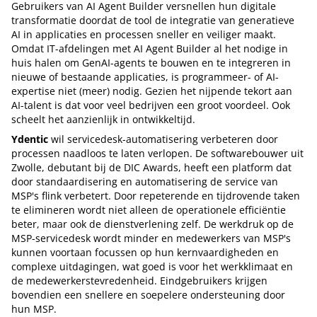
Gebruikers van AI Agent Builder versnellen hun digitale
transformatie doordat de tool de integratie van generatieve
AI in applicaties en processen sneller en veiliger maakt.
Omdat IT-afdelingen met AI Agent Builder al het nodige in
huis halen om GenAI-agents te bouwen en te integreren in
nieuwe of bestaande applicaties, is programmeer- of AI-
expertise niet (meer) nodig. Gezien het nijpende tekort aan
AI-talent is dat voor veel bedrijven een groot voordeel. Ook
scheelt het aanzienlijk in ontwikkeltijd.
Ydentic
wil servicedesk-automatisering verbeteren door
processen naadloos te laten verlopen. De softwarebouwer uit
Zwolle, debutant bij de DIC Awards, heeft een platform dat
door standaardisering en automatisering de service van
MSP's flink verbetert. Door repeterende en tijdrovende taken
te elimineren wordt niet alleen de operationele efficiëntie
beter, maar ook de dienstverlening zelf. De werkdruk op de
MSP-servicedesk wordt minder en medewerkers van MSP's
kunnen voortaan focussen op hun kernvaardigheden en
complexe uitdagingen, wat goed is voor het werkklimaat en
de medewerkerstevredenheid. Eindgebruikers krijgen
bovendien een snellere en soepelere ondersteuning door
hun MSP.