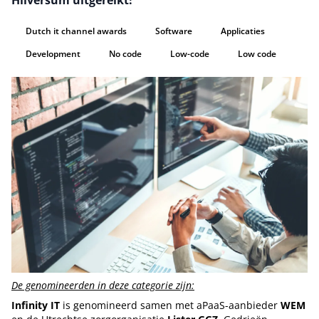
Hilversum uitgereikt!
Dutch it channel awards
Software
Applicaties
Development
No code
Low-code
Low code
De genomineerden in deze categorie zijn:
Infinity IT
is genomineerd samen met aPaaS-aanbieder
WEM