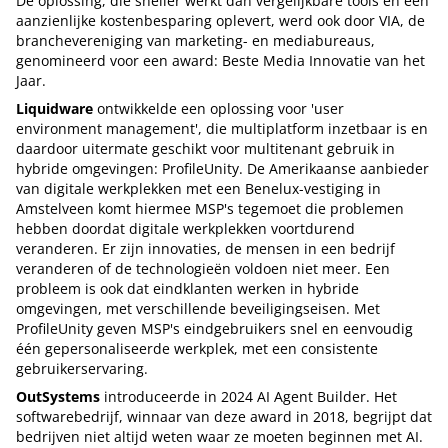
De oplossing, die sneller werkt dan vergelijkbare tools en een
aanzienlijke kostenbesparing oplevert, werd ook door VIA, de
branchevereniging van marketing- en mediabureaus,
genomineerd voor een award: Beste Media Innovatie van het
Jaar.
Liquidware
ontwikkelde een oplossing voor 'user
environment management', die multiplatform inzetbaar is en
daardoor uitermate geschikt voor multitenant gebruik in
hybride omgevingen: ProfileUnity. De Amerikaanse aanbieder
van digitale werkplekken met een Benelux-vestiging in
Amstelveen komt hiermee MSP's tegemoet die problemen
hebben doordat digitale werkplekken voortdurend
veranderen. Er zijn innovaties, de mensen in een bedrijf
veranderen of de technologieën voldoen niet meer. Een
probleem is ook dat eindklanten werken in hybride
omgevingen, met verschillende beveiligingseisen. Met
ProfileUnity geven MSP's eindgebruikers snel en eenvoudig
één gepersonaliseerde werkplek, met een consistente
gebruikerservaring.
OutSystems
introduceerde in 2024 AI Agent Builder. Het
softwarebedrijf, winnaar van deze award in 2018, begrijpt dat
bedrijven niet altijd weten waar ze moeten beginnen met AI.